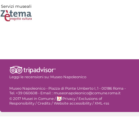
Servizi museali
Leggi le recensioni su:
Museo Napoleonico
Museo Napoleonico - Piazza di Ponte Umberto I, 1 - 00186 Roma -
Tel. +39 060608 - Email: : museonapoleonico@comune.roma.it
© 2017 Musei in Comune
/
Privacy
/
Exclusions of
Responsibility
/
Credits
/
Website accessibility
/
XML-rss