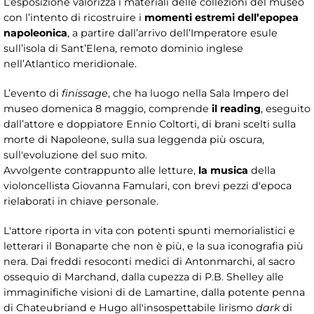
L’esposizione valorizza i materiali delle collezioni del museo
con l’intento di ricostruire i
momenti estremi dell’epopea
napoleonica
, a partire dall’arrivo dell’Imperatore esule
sull’isola di Sant’Elena, remoto dominio inglese
nell’Atlantico meridionale.
L’evento di
finissage
, che ha luogo nella Sala Impero del
museo domenica 8 maggio, comprende
il reading
, eseguito
dall’attore e doppiatore Ennio Coltorti, di brani scelti sulla
morte di Napoleone, sulla sua leggenda più oscura,
sull'evoluzione del suo mito.
Avvolgente contrappunto alle letture,
la musica
della
violoncellista Giovanna Famulari, con brevi pezzi d'epoca
rielaborati in chiave personale.
L'attore riporta in vita con potenti spunti memorialistici e
letterari il Bonaparte che non è più, e la sua iconografia più
nera. Dai freddi resoconti medici di Antonmarchi, al sacro
ossequio di Marchand, dalla cupezza di P.B. Shelley alle
immaginifiche visioni di de Lamartine, dalla potente penna
di Chateubriand e Hugo all'insospettabile lirismo
dark
di