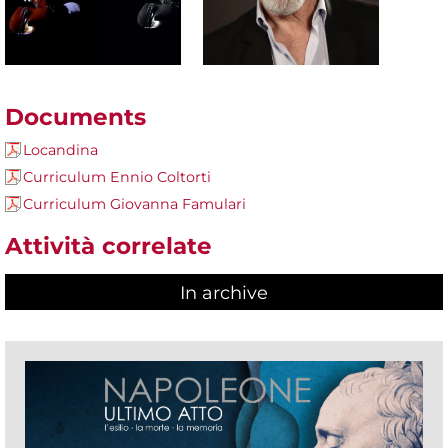
Documents
Locandina
Curriculum Ennio Coltorti
Curriculum Giovanna Famulari
Attività correlate
In archive