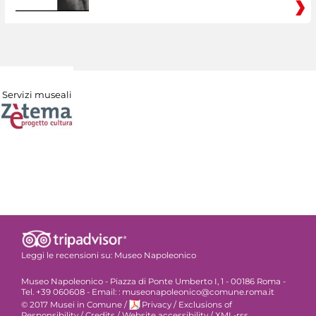
Servizi museali
Leggi le recensioni su:
Museo Napoleonico
Museo Napoleonico - Piazza di Ponte Umberto I, 1 - 00186 Roma -
Tel. +39 060608 - Email: : museonapoleonico@comune.roma.it
© 2017 Musei in Comune
/
Privacy
/
Exclusions of
Responsibility
/
Credits
/
Website accessibility
/
XML-rss