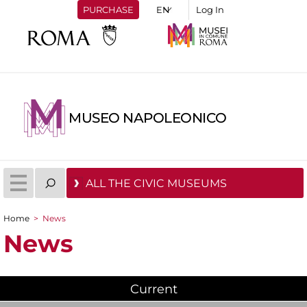
PURCHASE
Log In
MUSEO NAPOLEONICO
ALL THE CIVIC MUSEUMS
Home
>
News
You are here
News
Current
(active tab)