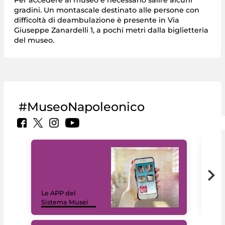
Per accedere al museo è necessario salire alcuni
gradini. Un montascale destinato alle persone con
difficoltà di deambulazione è presente in Via
Giuseppe Zanardelli 1, a pochi metri dalla biglietteria
del museo.
#MuseoNapoleonico
Il 
Le APP del
sui 
Sistema Musei
net