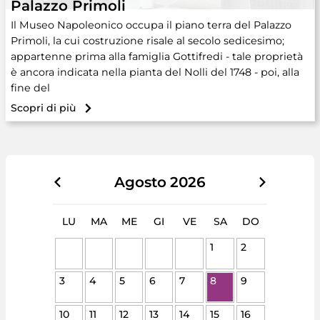
Palazzo Primoli
Il Museo Napoleonico occupa il piano terra del Palazzo
Primoli, la cui costruzione risale al secolo sedicesimo;
appartenne prima alla famiglia Gottifredi - tale proprietà
è ancora indicata nella pianta del Nolli del 1748 - poi, alla
fine del
Scopri di più
Agosto
2026
LU
MA
ME
GI
VE
SA
DO
1
2
3
4
5
6
7
8
9
10
11
12
13
14
15
16