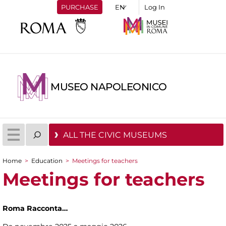
PURCHASE
Log In
MUSEO NAPOLEONICO
ALL THE CIVIC MUSEUMS
Home
>
Education
>
Meetings for teachers
You are here
Meetings for teachers
Roma Racconta…