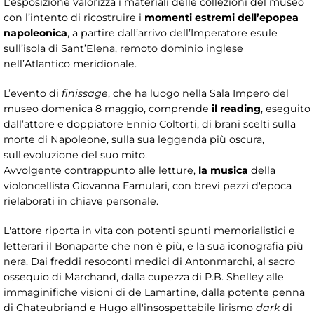
L’esposizione valorizza i materiali delle collezioni del museo
con l’intento di ricostruire i
momenti estremi dell’epopea
napoleonica
, a partire dall’arrivo dell’Imperatore esule
sull’isola di Sant’Elena, remoto dominio inglese
nell’Atlantico meridionale.
L’evento di
finissage
, che ha luogo nella Sala Impero del
museo domenica 8 maggio, comprende
il reading
, eseguito
dall’attore e doppiatore Ennio Coltorti, di brani scelti sulla
morte di Napoleone, sulla sua leggenda più oscura,
sull'evoluzione del suo mito.
Avvolgente contrappunto alle letture,
la musica
della
violoncellista Giovanna Famulari, con brevi pezzi d'epoca
rielaborati in chiave personale.
L'attore riporta in vita con potenti spunti memorialistici e
letterari il Bonaparte che non è più, e la sua iconografia più
nera. Dai freddi resoconti medici di Antonmarchi, al sacro
ossequio di Marchand, dalla cupezza di P.B. Shelley alle
immaginifiche visioni di de Lamartine, dalla potente penna
di Chateubriand e Hugo all'insospettabile lirismo
dark
di