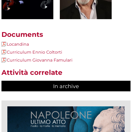
Documents
Locandina
Curriculum Ennio Coltorti
Curriculum Giovanna Famulari
Attività correlate
In archive