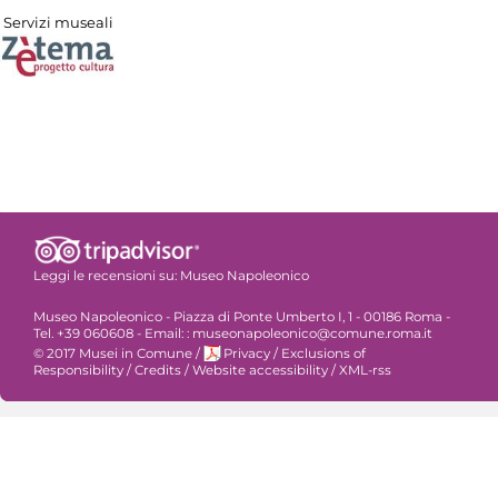
Servizi museali
Leggi le recensioni su:
Museo Napoleonico
Museo Napoleonico - Piazza di Ponte Umberto I, 1 - 00186 Roma -
Tel. +39 060608 - Email: : museonapoleonico@comune.roma.it
© 2017 Musei in Comune
/
Privacy
/
Exclusions of
Responsibility
/
Credits
/
Website accessibility
/
XML-rss