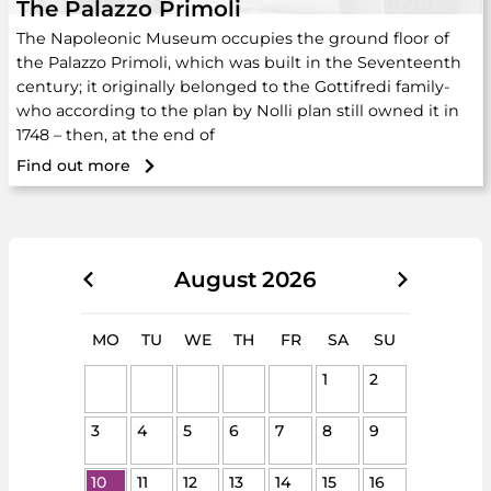
The Palazzo Primoli
The Napoleonic Museum occupies the ground floor of
the Palazzo Primoli, which was built in the Seventeenth
century; it originally belonged to the Gottifredi family-
who according to the plan by Nolli plan still owned it in
1748 – then, at the end of
Find out more
August
2026
MO
TU
WE
TH
FR
SA
SU
1
2
3
4
5
6
7
8
9
10
11
12
13
14
15
16