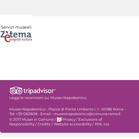
Servizi museali
Leggi le recensioni su:
Museo Napoleonico
Museo Napoleonico - Piazza di Ponte Umberto I, 1 - 00186 Roma -
Tel. +39 060608 - Email: : museonapoleonico@comune.roma.it
© 2017 Musei in Comune
/
Privacy
/
Exclusions of
Responsibility
/
Credits
/
Website accessibility
/
XML-rss