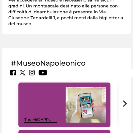
Per accedere al museo è necessario salire alcuni
gradini. Un montascale destinato alle persone con
difficoltà di deambulazione è presente in Via
Giuseppe Zanardelli 1, a pochi metri dalla biglietteria
del museo.
#MuseoNapoleonico
MiC
The MiC APPs
net