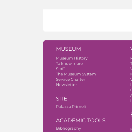
MUSEUM
Museum History
To know more
Staff
V
The Museum System
Service Charter
V
Newsletter
A
SITE
Palazzo Primoli
ACADEMIC TOOLS
Bibliography