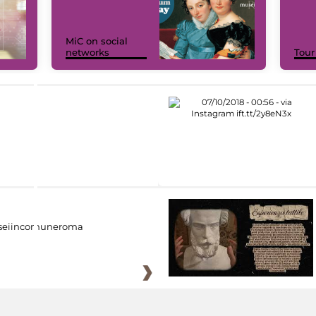
MiC on social
networks
Tour
eiincomuneroma