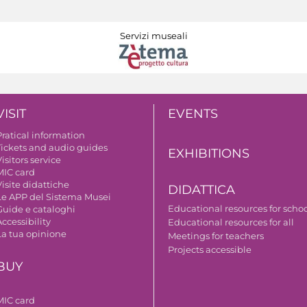
Servizi museali
VISIT
EVENTS
Pratical information
Tickets and audio guides
EXHIBITIONS
isitors service
MIC card
isite didattiche
DIDATTICA
Le APP del Sistema Musei
Educational resources for scho
Guide e cataloghi
ccessibility
Educational resources for all
La tua opinione
Meetings for teachers
Projects accessible
BUY
MIC card