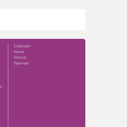
Calendar
News
Notice
Sponsor
ol