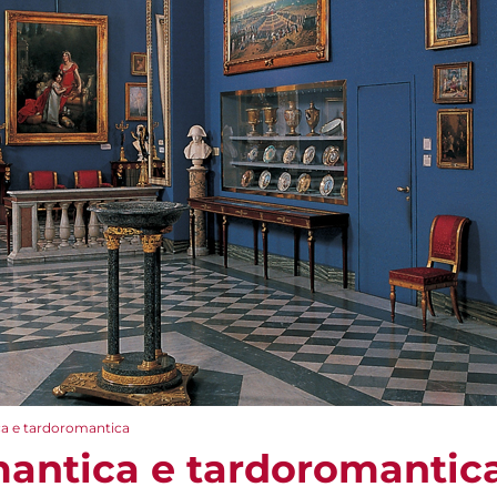
a e tardoromantica
antica e tardoromantic