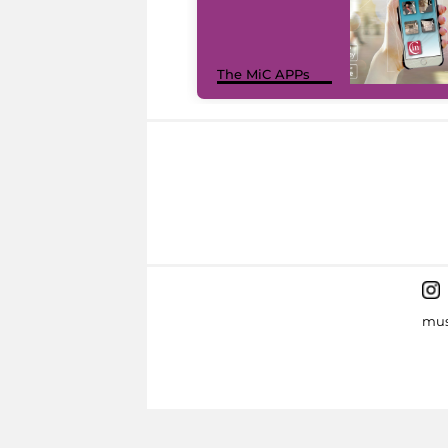
The MiC APPs
mus