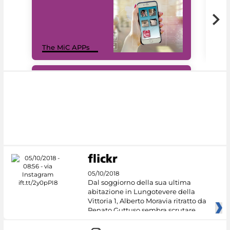
MiC
The MiC APPs
net
#DiscoverMiC
05/10/2018
Dal soggiorno della sua ultima
abitazione in Lungotevere della
Vittoria 1, Alberto Moravia ritratto da
Renato Guttuso sembra scrutare