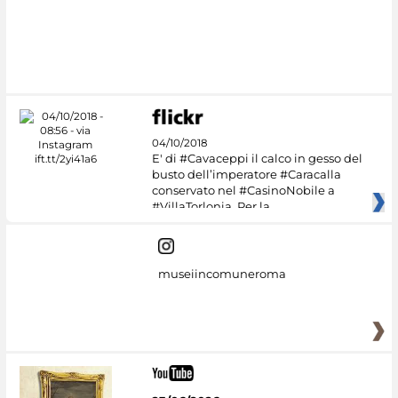
#DiscoverMiC
04/10/2018
E' di #Cavaceppi il calco in gesso del
busto dell’imperatore #Caracalla
conservato nel #CasinoNobile a
#VillaTorlonia. Per la
museiincomuneroma