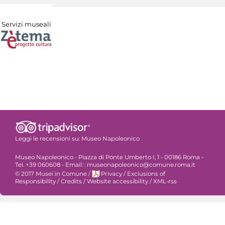
Servizi museali
Leggi le recensioni su:
Museo Napoleonico
Museo Napoleonico - Piazza di Ponte Umberto I, 1 - 00186 Roma -
Tel. +39 060608 - Email: : museonapoleonico@comune.roma.it
© 2017 Musei in Comune
/
Privacy
/
Exclusions of
Responsibility
/
Credits
/
Website accessibility
/
XML-rss