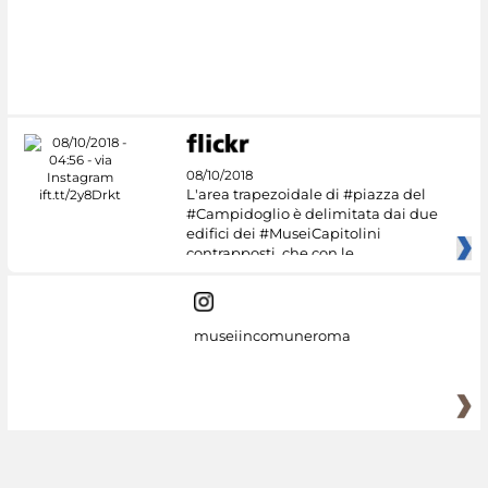
#DiscoverMiC
08/10/2018
L'area trapezoidale di #piazza del
#Campidoglio è delimitata dai due
edifici dei #MuseiCapitolini
contrapposti, che con le
museiincomuneroma