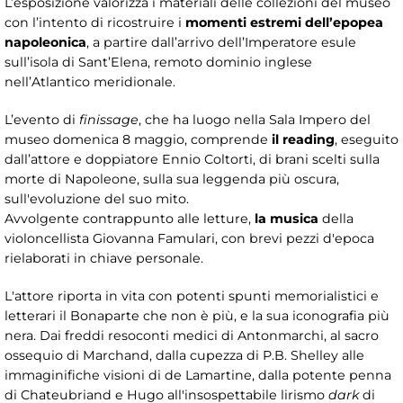
L’esposizione valorizza i materiali delle collezioni del museo
con l’intento di ricostruire i
momenti estremi dell’epopea
napoleonica
, a partire dall’arrivo dell’Imperatore esule
sull’isola di Sant’Elena, remoto dominio inglese
nell’Atlantico meridionale.
L’evento di
finissage
, che ha luogo nella Sala Impero del
museo domenica 8 maggio, comprende
il reading
, eseguito
dall’attore e doppiatore Ennio Coltorti, di brani scelti sulla
morte di Napoleone, sulla sua leggenda più oscura,
sull'evoluzione del suo mito.
Avvolgente contrappunto alle letture,
la musica
della
violoncellista Giovanna Famulari, con brevi pezzi d'epoca
rielaborati in chiave personale.
L'attore riporta in vita con potenti spunti memorialistici e
letterari il Bonaparte che non è più, e la sua iconografia più
nera. Dai freddi resoconti medici di Antonmarchi, al sacro
ossequio di Marchand, dalla cupezza di P.B. Shelley alle
immaginifiche visioni di de Lamartine, dalla potente penna
di Chateubriand e Hugo all'insospettabile lirismo
dark
di