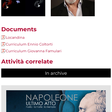
Documents
Locandina
Curriculum Ennio Coltorti
Curriculum Giovanna Famulari
Attività correlate
In archive