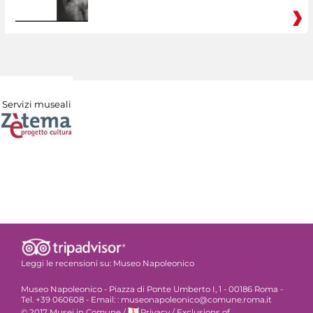
Servizi museali
Leggi le recensioni su:
Museo Napoleonico
Museo Napoleonico - Piazza di Ponte Umberto I, 1 - 00186 Roma -
Tel. +39 060608 - Email: : museonapoleonico@comune.roma.it
© 2017 Musei in Comune
/
Privacy
/
Exclusions of