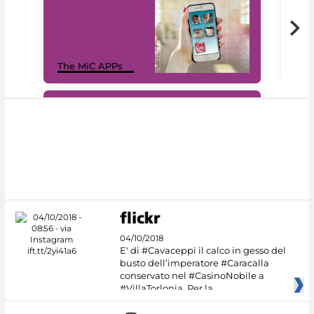
MiC
The MiC APPs
net
#DiscoverMiC
04/10/2018
E' di #Cavaceppi il calco in gesso del
busto dell’imperatore #Caracalla
conservato nel #CasinoNobile a
#VillaTorlonia. Per la