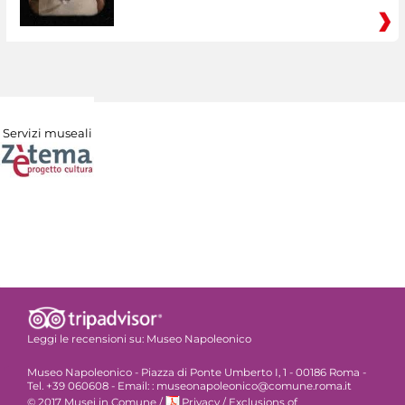
Servizi museali
Leggi le recensioni su:
Museo Napoleonico
Museo Napoleonico - Piazza di Ponte Umberto I, 1 - 00186 Roma -
Tel. +39 060608 - Email: : museonapoleonico@comune.roma.it
© 2017 Musei in Comune
/
Privacy
/
Exclusions of