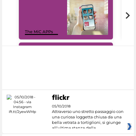
MiC
The MiC APPs
net
#DiscoverMiC
05/10/2018
Attraverso uno stretto passaggio con
una curiosa loggetta chiusa da una
bella vetrata a tortiglioni, si giunge
all'ultima stanza della