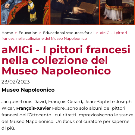
Home
>
Education
>
Educational resources for all
>
aMICi - I pittori
You are here
francesi nella collezione del Museo Napoleonico
aMICi - I pittori francesi
nella collezione del
Museo Napoleonico
23/02/2023
Museo Napoleonico
Jacques-Louis David, François Gérard
,
Jean-Baptiste Joseph
Wicar,
François-Xavier
Fabre…sono solo alcuni dei pittori
francesi dell’Ottocento i cui ritratti impreziosiscono le stanze
del Museo Napoleonico. Un
focus
col curatore per saperne
di più.