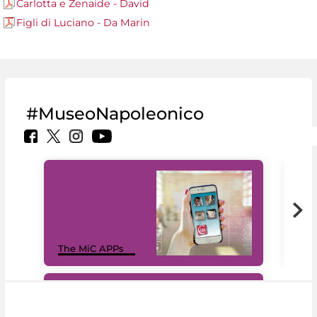
Carlotta e Zenaide - David
Figli di Luciano - Da Marin
#MuseoNapoleonico
MiC
The MiC APPs
net