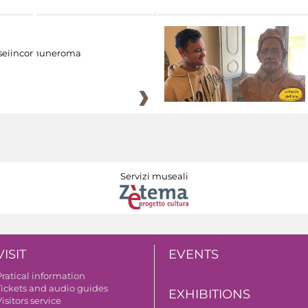
eiincomuneroma
Servizi museali
VISIT
EVENTS
Pratical information
Tickets and audio guides
EXHIBITIONS
isitors service