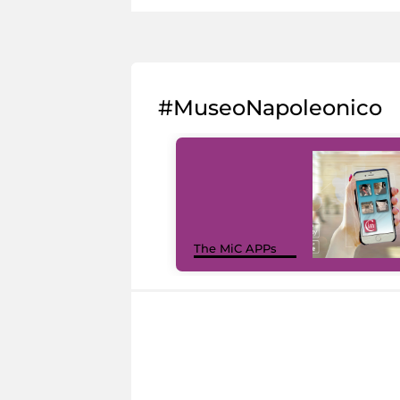
#MuseoNapoleonico
The MiC APPs