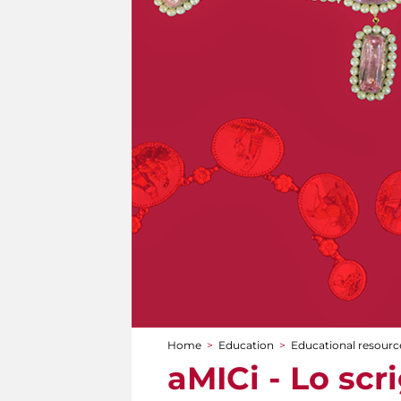
Home
>
Education
>
Educational resource
You are here
aMICi - Lo scr