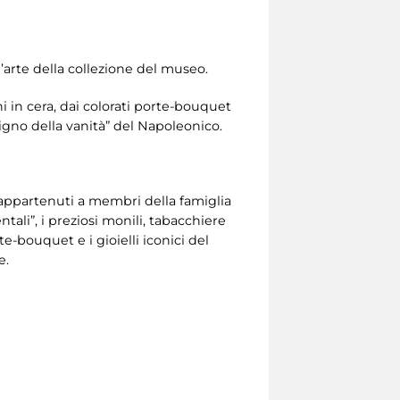
d’arte della collezione del museo.
i in cera, dai colorati porte-bouquet
rigno della vanità” del Napoleonico.
appartenuti a membri della famiglia
ntali”, i preziosi monili, tabacchiere
te-bouquet e i gioielli iconici del
e.