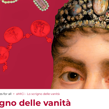
s for all
>
aMICi - Lo scrigno delle vanità
igno delle vanità