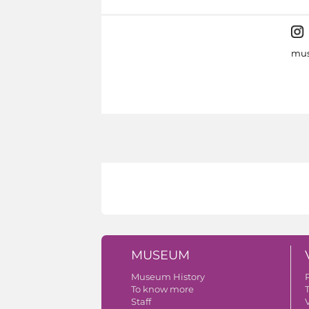
mus
MUSEUM
Museum History
To know more
Staff
V