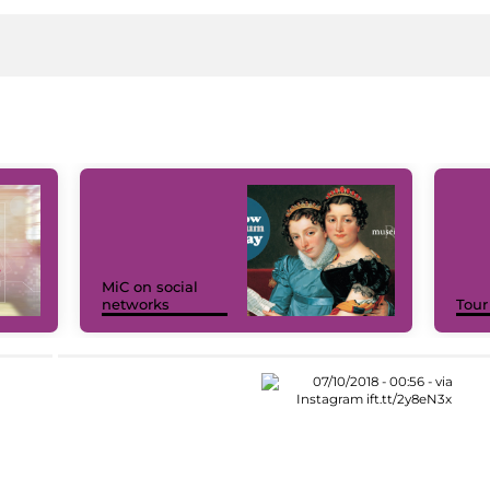
MiC on social
networks
Tour