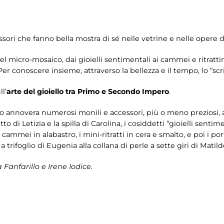
cessori che fanno bella mostra di sé nelle vetrine e nelle opere 
l micro-mosaico, dai gioielli sentimentali ai cammei e ritrattin
Per conoscere insieme, attraverso la bellezza e il tempo, lo “sc
l’
arte del gioiello tra Primo e Secondo Impero
.
 annovera numerosi monili e accessori, più o meno preziosi, 
 di Letizia e la spilla di Carolina, i cosiddetti “gioielli sentime
cammei in alabastro, i mini-ritratti in cera e smalto, e poi i por
trifoglio di Eugenia alla collana di perle a sette giri di Matild
 Fanfarillo e Irene Iodice.