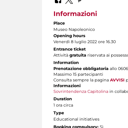
Informazioni
Place
Museo Napoleonico
Opening hours
Venerdì 8 luglio 2022 ore 16.30
Entrance ticket
Attività
gratuita
riservata ai possess
Information
Prenotazione obbligatoria
allo 0606
Massimo 15 partecipanti
Consulta sempre la pagina
AVVISI
p
Informazioni
Sovrintendenza Capitolina
in collab
Duration
1 ora circa
Type
Educational initiatives
Booking compulsory:
Sì