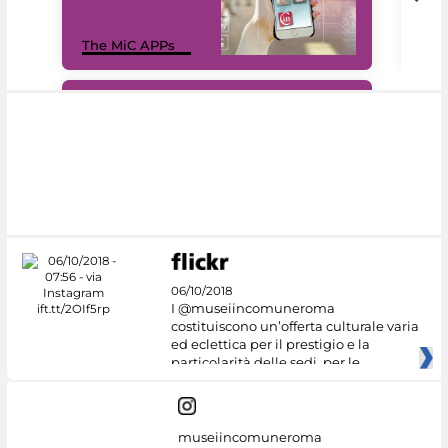
MiC
The MiC APPs
net
#DiscoverMiC
06/10/2018
I @museiincomuneroma
costituiscono un’offerta culturale varia
ed eclettica per il prestigio e la
particolarità delle sedi, per le
museiincomuneroma