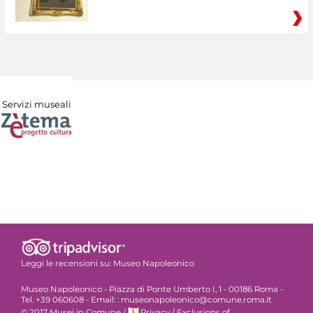
Servizi museali
Leggi le recensioni su:
Museo Napoleonico
Museo Napoleonico - Piazza di Ponte Umberto I, 1 - 00186 Roma -
Tel. +39 060608 - Email: : museonapoleonico@comune.roma.it
© 2017 Musei in Comune
/
Privacy
/
Exclusions of