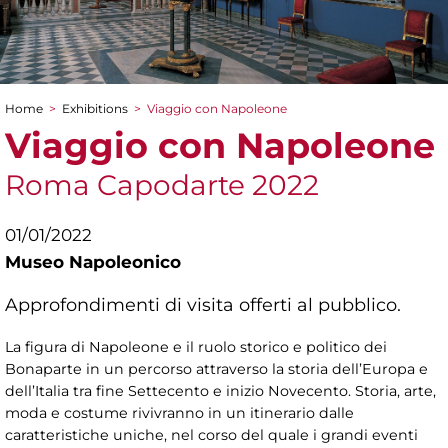
Home
>
Exhibitions
>
Viaggio con Napoleone
You are here
Viaggio con Napoleone
Roma Capodarte 2022
01/01/2022
Museo Napoleonico
Approfondimenti di visita offerti al pubblico.
La figura di Napoleone e il ruolo storico e politico dei
Bonaparte in un percorso attraverso la storia dell’Europa e
dell’Italia tra fine Settecento e inizio Novecento. Storia, arte,
moda e costume rivivranno in un itinerario dalle
caratteristiche uniche, nel corso del quale i grandi eventi