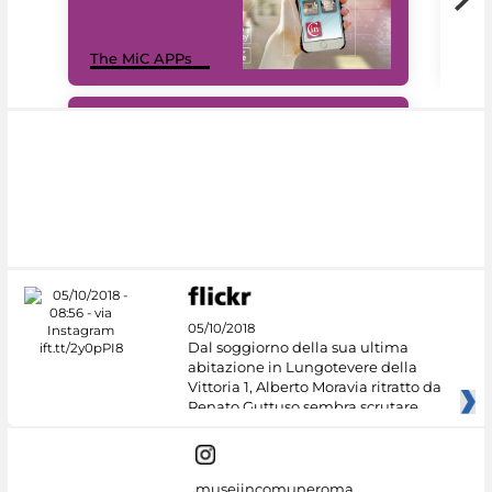
MiC
The MiC APPs
net
#DiscoverMiC
05/10/2018
Dal soggiorno della sua ultima
abitazione in Lungotevere della
Vittoria 1, Alberto Moravia ritratto da
Renato Guttuso sembra scrutare
museiincomuneroma