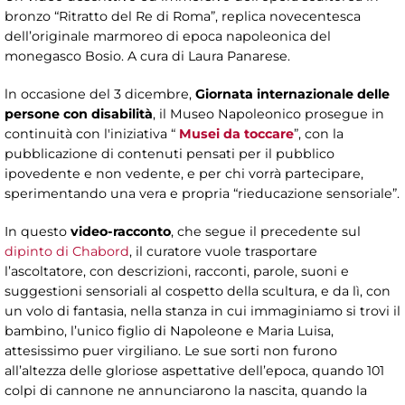
bronzo “Ritratto del Re di Roma”, replica novecentesca
dell’originale marmoreo di epoca napoleonica del
monegasco Bosio. A cura di Laura Panarese.
ln occasione del 3 dicembre,
Giornata internazionale delle
persone con disabilità
, il Museo Napoleonico prosegue in
continuità con l'iniziativa “
Musei da toccare
”, con la
pubblicazione di contenuti pensati per il pubblico
ipovedente e non vedente, e per chi vorrà partecipare,
sperimentando una vera e propria “rieducazione sensoriale”.
In questo
video-racconto
, che segue il precedente sul
dipinto di Chabord
, il curatore vuole trasportare
l’ascoltatore, con descrizioni, racconti, parole, suoni e
suggestioni sensoriali al cospetto della scultura, e da lì, con
un volo di fantasia, nella stanza in cui immaginiamo si trovi il
bambino, l’unico figlio di Napoleone e Maria Luisa,
attesissimo puer virgiliano. Le sue sorti non furono
all’altezza delle gloriose aspettative dell’epoca, quando 101
colpi di cannone ne annunciarono la nascita, quando la