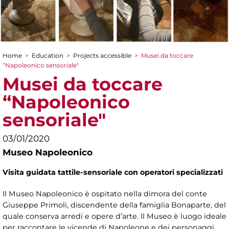
Home
>
Education
>
Projects accessible
>
Musei da toccare
You are here
“Napoleonico sensoriale"
Musei da toccare
“Napoleonico
sensoriale"
03/01/2020
Museo Napoleonico
Visita guidata tattile-sensoriale con operatori specializzati
Il Museo Napoleonico è ospitato nella dimora del conte
Giuseppe Primoli, discendente della famiglia Bonaparte, del
quale conserva arredi e opere d’arte. Il Museo è luogo ideale
per raccontare le vicende di Napoleone e dei personaggi