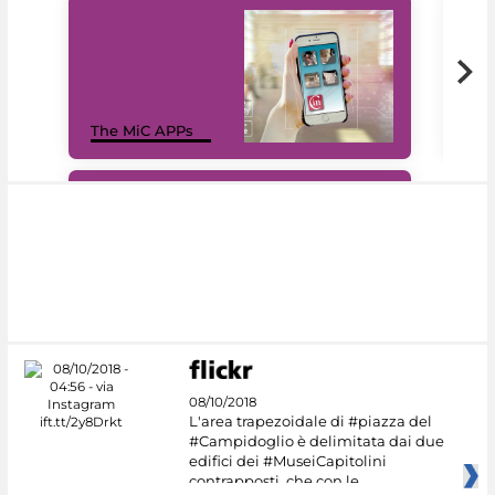
MiC
The MiC APPs
net
#DiscoverMiC
08/10/2018
L'area trapezoidale di #piazza del
#Campidoglio è delimitata dai due
edifici dei #MuseiCapitolini
contrapposti, che con le