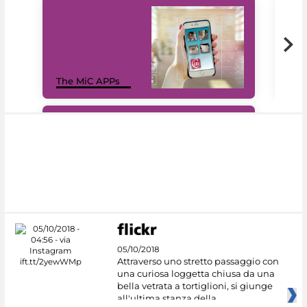
MiC
The MiC APPs
net
#DiscoverMiC
05/10/2018
Attraverso uno stretto passaggio con
una curiosa loggetta chiusa da una
bella vetrata a tortiglioni, si giunge
all'ultima stanza della