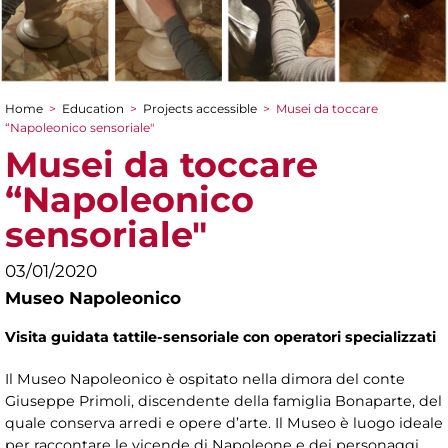
Home
>
Education
>
Projects accessible
>
Musei da toccare
You are here
“Napoleonico sensoriale"
Musei da toccare
“Napoleonico
sensoriale"
03/01/2020
Museo Napoleonico
Visita guidata tattile-sensoriale con operatori specializzati
Il Museo Napoleonico è ospitato nella dimora del conte
Giuseppe Primoli, discendente della famiglia Bonaparte, del
quale conserva arredi e opere d’arte. Il Museo è luogo ideale
per raccontare le vicende di Napoleone e dei personaggi