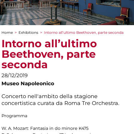
Home
>
Exhibitions
>
Intorno all’ultimo Beethoven, parte seconda
You are here
Intorno all’ultimo
Beethoven, parte
seconda
28/12/2019
Museo Napoleonico
Concerto nell'ambito della stagione
concertistica curata da Roma Tre Orchestra.
Programma
W. A. Mozart: Fantasia in do minore K475