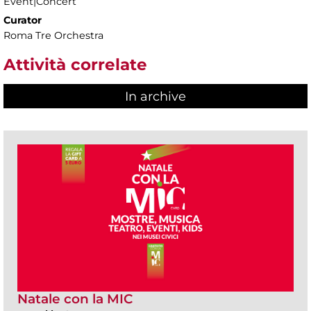
Event|Concert
Curator
Roma Tre Orchestra
Attività correlate
In archive
Natale con la MIC