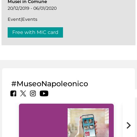
Musei in Comune
20/12/2019 - 06/01/2020
Event|Events
Free with MIC card
#MuseoNapoleonico
MiC