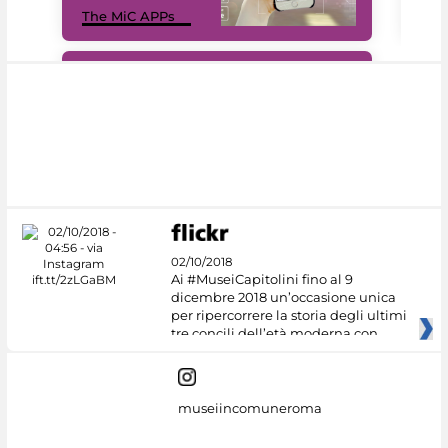
The MiC APPs
net
#DiscoverMiC
02/10/2018
Ai #MuseiCapitolini fino al 9
dicembre 2018 un’occasione unica
per ripercorrere la storia degli ultimi
tre concili dell’età moderna con
museiincomuneroma