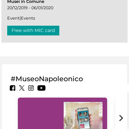
Musei in Comune
20/12/2019 - 06/01/2020
Event|Events
Free with MIC card
#MuseoNapoleonico
MiC