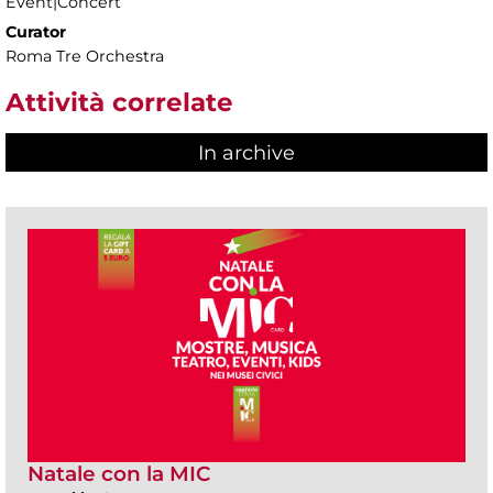
Event|Concert
Curator
Roma Tre Orchestra
Attività correlate
In archive
Natale con la MIC