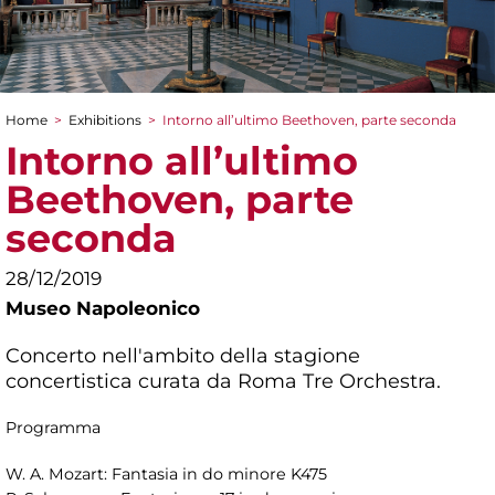
Home
>
Exhibitions
>
Intorno all’ultimo Beethoven, parte seconda
You are here
Intorno all’ultimo
Beethoven, parte
seconda
28/12/2019
Museo Napoleonico
Concerto nell'ambito della stagione
concertistica curata da Roma Tre Orchestra.
Programma
W. A. Mozart: Fantasia in do minore K475