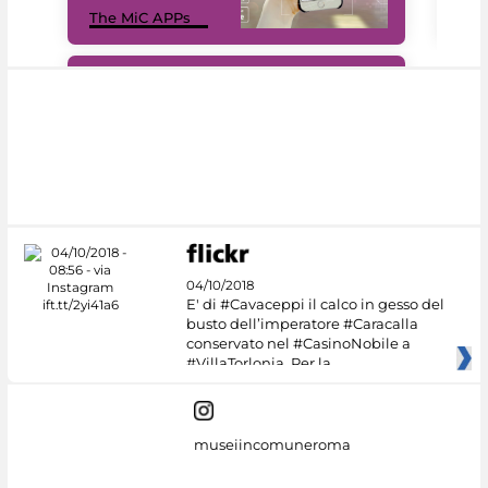
The MiC APPs
net
#DiscoverMiC
04/10/2018
E' di #Cavaceppi il calco in gesso del
busto dell’imperatore #Caracalla
conservato nel #CasinoNobile a
#VillaTorlonia. Per la
museiincomuneroma