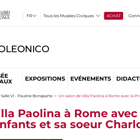
Tous les Musées Civiques
ACHAT
Conn
OLEONICO
ÉE
EXPOSITIONS
EVÉNEMENTS
DIDACT
TAUX
Salle VI - Pauline Bonaparte
>
Un salon de Villa Paolina à Rome avec la Pr
illa Paolina à Rome avec
nfants et sa soeur Charl