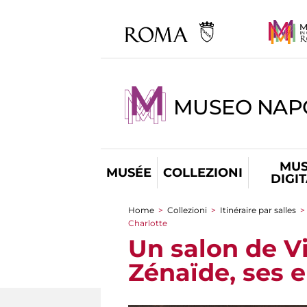
MUSEO NAP
MUS
MUSÉE
COLLEZIONI
DIGI
Home
>
Collezioni
>
Itinéraire par salles
>
You are here
Charlotte
Un salon de V
Zénaïde, ses e