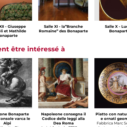
XII - Giuseppe
Salle XI - la”Branche
Salle X - Lu
li et Mathilde
Romaine” des Bonaparte
Bonapar
onaparte
t être intéressé à
one Bonaparte
Napoleone consegna il
Piatto con natu
onsole varca le
Codice delle leggi alla
e ornati geom
Alpi
Dea Roma
Fabbrica Marc S