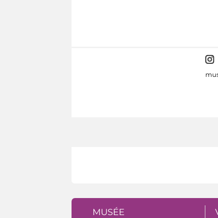
mus
MUSÉE