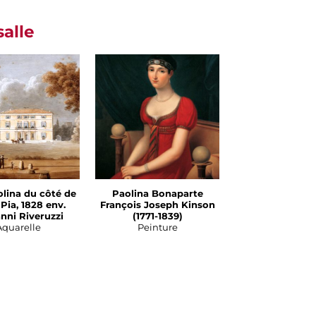
salle
olina du côté de
Paolina Bonaparte
Pia, 1828 env.
François Joseph Kinson
nni Riveruzzi
(1771-1839)
Aquarelle
Peinture