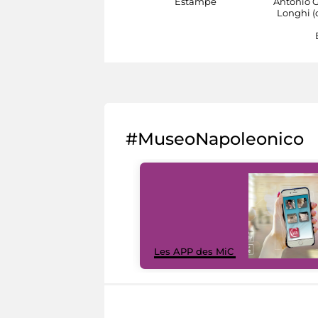
Estampe
Antonio G
Longhi (
#MuseoNapoleonico
Les APP des MiC