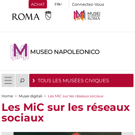
ACHAT
Connectez-Vous
MUSEO NAPOLEONICO
TOUS LES MUSÉES CIVIQUES
Home
>
Musei digitali
>
Les MiC sur les réseaux sociaux
You are here
Les MiC sur les réseaux
sociaux