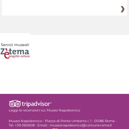
Servizi museali
Leggi le recensioni su:
Museo Napoleonico
Museo Napoleonico - Piazza di Ponte Umberto I, 1 - 00186 Roma -
Tel. +39 060608 - Email: : museonapoleonico@comune.roma.it