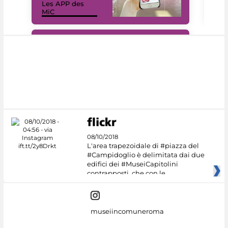
Les APP des
Les
MiC
rés
#DiscoverMiC
08/10/2018
L'area trapezoidale di #piazza del
#Campidoglio è delimitata dai due
edifici dei #MuseiCapitolini
contrapposti, che con le
museiincomuneroma