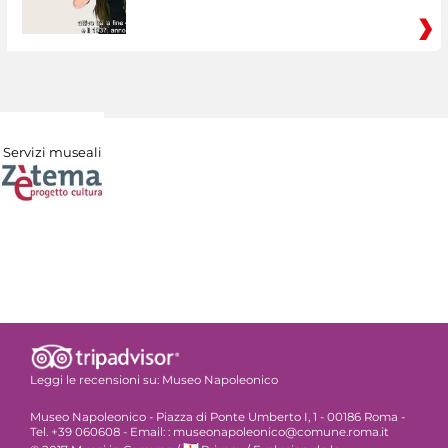
Servizi museali
Leggi le recensioni su:
Museo Napoleonico
Museo Napoleonico - Piazza di Ponte Umberto I, 1 - 00186 Roma -
Tel. +39 060608 - Email: : museonapoleonico@comune.roma.it