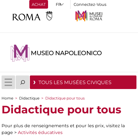
ACHAT
Connectez-Vous
MUSEO NAPOLEONICO
TOUS LES MUSÉES CIVIQUES
Home
>
Didactique
>
Didactique pour tous
You are here
Didactique pour tous
Pour plus de renseignements et pour les prix, visitez la
page >
Activités éducatives