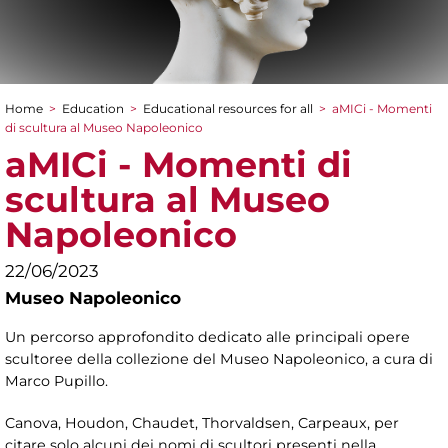
Home
>
Education
>
Educational resources for all
>
aMICi - Momenti
You are here
di scultura al Museo Napoleonico
aMICi - Momenti di
scultura al Museo
Napoleonico
22/06/2023
Museo Napoleonico
Un percorso approfondito dedicato alle principali opere
scultoree della collezione del Museo Napoleonico, a cura di
Marco Pupillo.
Canova, Houdon, Chaudet, Thorvaldsen, Carpeaux, per
citare solo alcuni dei nomi di scultori presenti nella