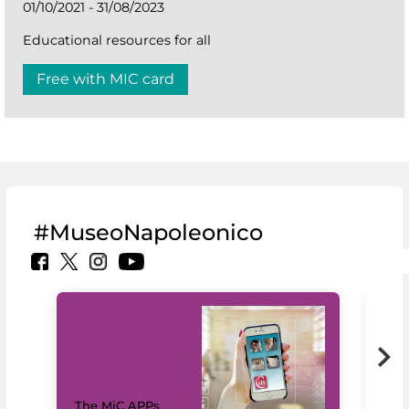
01/10/2021 - 31/08/2023
Educational resources for all
Free with MIC card
#MuseoNapoleonico
MiC
The MiC APPs
net