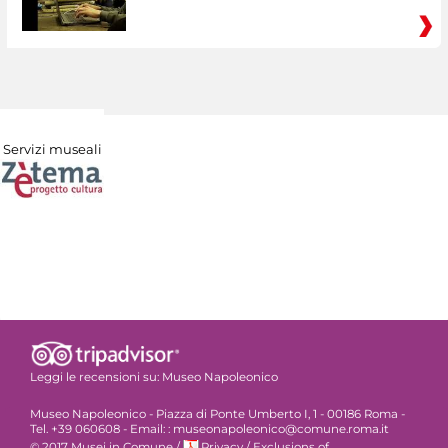
Servizi museali
Leggi le recensioni su:
Museo Napoleonico
Museo Napoleonico - Piazza di Ponte Umberto I, 1 - 00186 Roma -
Tel. +39 060608 - Email: : museonapoleonico@comune.roma.it
© 2017 Musei in Comune
/
Privacy
/
Exclusions of