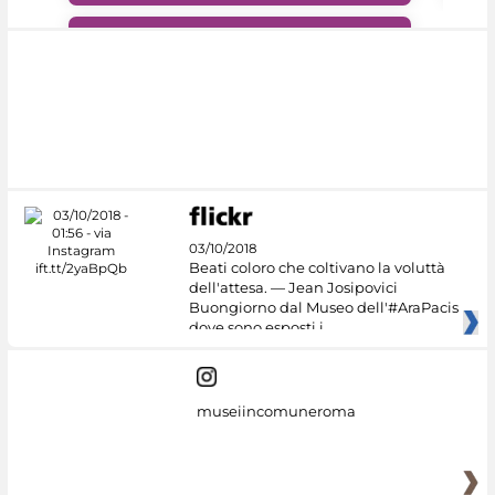
#DiscoverMiC
03/10/2018
Beati coloro che coltivano la voluttà
dell'attesa. — Jean Josipovici
Buongiorno dal Museo dell'#AraPacis
dove sono esposti i
museiincomuneroma