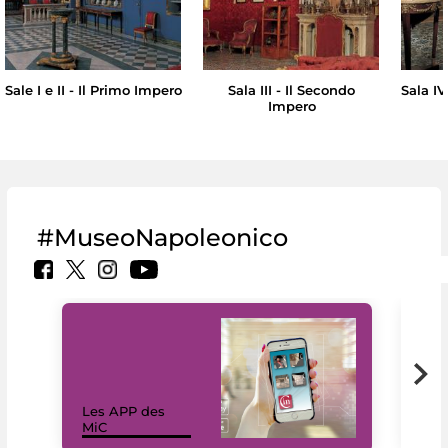
Sale I e II - Il Primo Impero
Sala III - Il Secondo
Sala IV
Impero
#MuseoNapoleonico
Les APP des
Les
MiC
rés