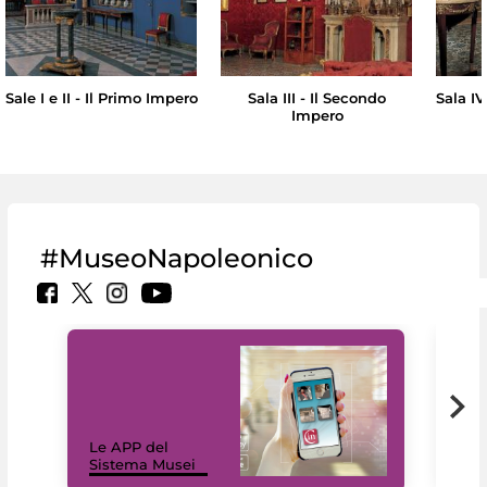
Sale I e II - Il Primo Impero
Sala III - Il Secondo
Sala IV
Impero
#MuseoNapoleonico
Il 
Le APP del
Mus
Sistema Musei
net