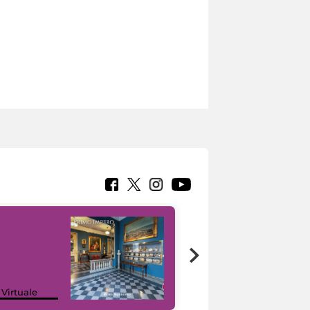
Google Arts &
 Virtuale
Culture