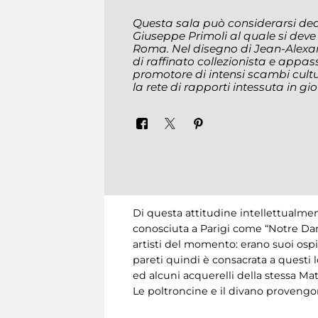
Questa sala può considerarsi ded
Giuseppe Primoli al quale si deve
Roma. Nel disegno di Jean-Alexan
di raffinato collezionista e appass
promotore di intensi scambi cultur
la rete di rapporti intessuta in g
Di questa attitudine intellettualme
conosciuta a Parigi come “Notre Dame 
artisti del momento: erano suoi ospit
pareti quindi è consacrata a questi lo
ed alcuni acquerelli della stessa Mat
Le poltroncine e il divano provengo