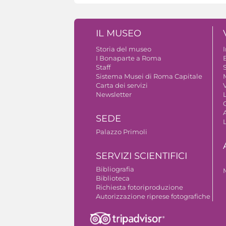
IL MUSEO
Storia del museo
I Bonaparte a Roma
Staff
S
Sistema Musei di Roma Capitale
Carta dei servizi
V
Newsletter
A
SEDE
Palazzo Primoli
SERVIZI SCIENTIFICI
Bibliografia
Biblioteca
Richiesta fotoriproduzione
Autorizzazione riprese fotografiche