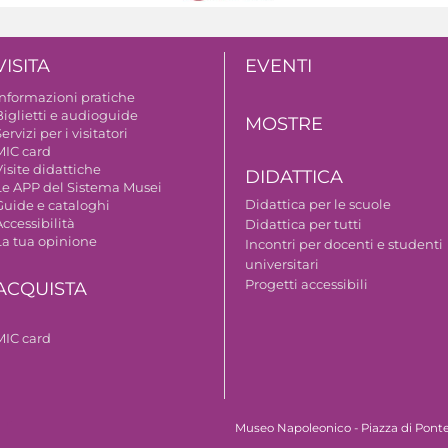
VISITA
EVENTI
Informazioni pratiche
Biglietti e audioguide
MOSTRE
ervizi per i visitatori
MIC card
isite didattiche
DIDATTICA
Le APP del Sistema Musei
Didattica per le scuole
Guide e cataloghi
ccessibilità
Didattica per tutti
La tua opinione
Incontri per docenti e studenti
universitari
Progetti accessibili
ACQUISTA
MIC card
Museo Napoleonico - Piazza di Ponte 