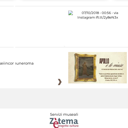
eiincomuneroma
Servizi museali