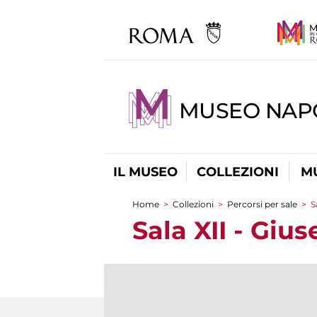
MUSEO NAP
IL MUSEO
COLLEZIONI
M
Home
>
Collezioni
>
Percorsi per sale
>
S
Tu sei qui
Sala XII - Giu