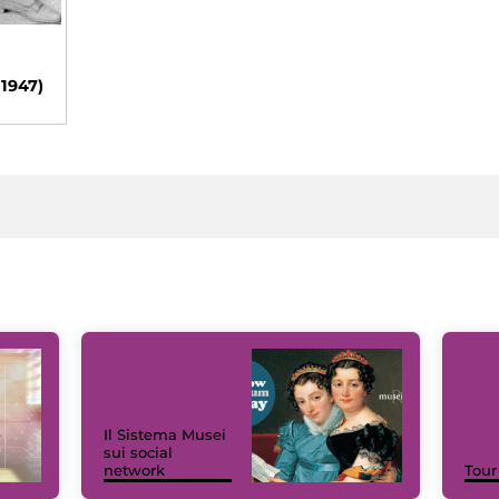
 1947)
Il Sistema Musei
sui social
network
Tour