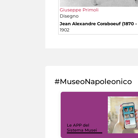
Giuseppe Primoli
Disegno
Jean Alexandre Coraboeuf (1870 -
1902
#MuseoNapoleonico
Le APP del
Sistema Musei