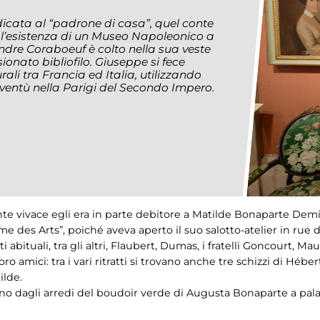
icata al “padrone di casa”, quel conte
 l’esistenza di un Museo Napoleonico a
dre Coraboeuf è colto nella sua veste
ionato bibliofilo. Giuseppe si fece
ali tra Francia ed Italia, utilizzando
ioventù nella Parigi del Secondo Impero.
nte vivace egli era in parte debitore a Matilde Bonaparte Demi
des Arts”, poiché aveva aperto il suo salotto-atelier in rue de
i abituali, tra gli altri, Flaubert, Dumas, i fratelli Goncourt, 
ro amici: tra i vari ritratti si trovano anche tre schizzi di Héber
ilde.
no dagli arredi del boudoir verde di Augusta Bonaparte a palaz