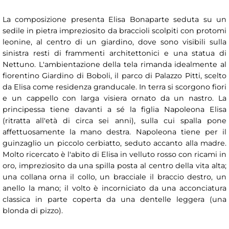
La composizione presenta Elisa Bonaparte seduta su un
sedile in pietra impreziosito da braccioli scolpiti con protomi
leonine, al centro di un giardino, dove sono visibili sulla
sinistra resti di frammenti architettonici e una statua di
Nettuno. L'ambientazione della tela rimanda idealmente al
fiorentino Giardino di Boboli, il parco di Palazzo Pitti, scelto
da Elisa come residenza granducale. In terra si scorgono fiori
e un cappello con larga visiera ornato da un nastro. La
principessa tiene davanti a sé la figlia Napoleona Elisa
(ritratta all'età di circa sei anni), sulla cui spalla pone
affettuosamente la mano destra. Napoleona tiene per il
guinzaglio un piccolo cerbiatto, seduto accanto alla madre.
Molto ricercato è l'abito di Elisa in velluto rosso con ricami in
oro, impreziosito da una spilla posta al centro della vita alta;
una collana orna il collo, un bracciale il braccio destro, un
anello la mano; il volto è incorniciato da una acconciatura
classica in parte coperta da una dentelle leggera (una
blonda di pizzo).