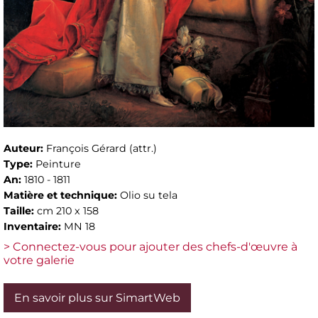
Auteur:
François Gérard (attr.)
Type:
Peinture
An:
1810 - 1811
Matière et technique:
Olio su tela
Taille:
cm 210 x 158
Inventaire:
MN 18
> Connectez-vous pour ajouter des chefs-d'œuvre à
votre galerie
En savoir plus sur SimartWeb