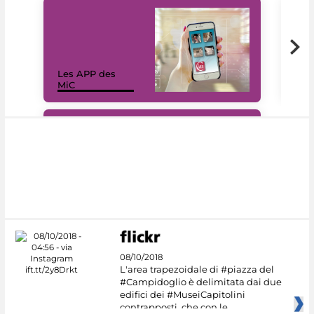
Les APP des
Les
MiC
rés
#DiscoverMiC
08/10/2018
L'area trapezoidale di #piazza del
#Campidoglio è delimitata dai due
edifici dei #MuseiCapitolini
contrapposti, che con le