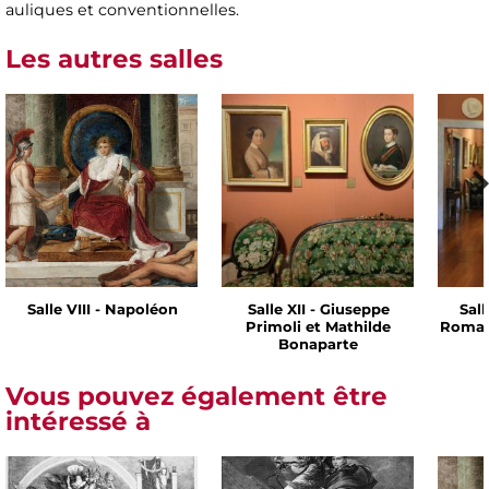
auliques et conventionnelles.
Les autres salles
Salle VIII - Napoléon
Salle XII - Giuseppe
Sall
Primoli et Mathilde
Romai
Bonaparte
Vous pouvez également être
intéressé à