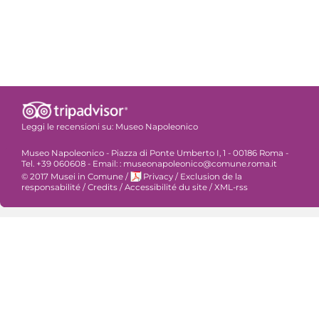
Leggi le recensioni su:
Museo Napoleonico
Museo Napoleonico - Piazza di Ponte Umberto I, 1 - 00186 Roma -
Tel. +39 060608 - Email: : museonapoleonico@comune.roma.it
© 2017 Musei in Comune
/
Privacy
/
Exclusion de la
responsabilité
/
Credits
/
Accessibilité du site
/
XML-rss