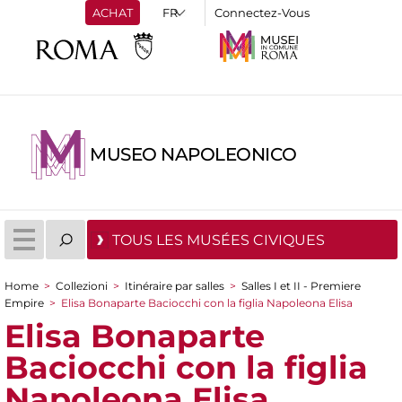
ACHAT
Connectez-Vous
MUSEO NAPOLEONICO
TOUS LES MUSÉES CIVIQUES
Home
>
Collezioni
>
Itinéraire par salles
>
Salles I et II - Premiere
You are here
Empire
>
Elisa Bonaparte Baciocchi con la figlia Napoleona Elisa
Elisa Bonaparte
Baciocchi con la figlia
Napoleona Elisa