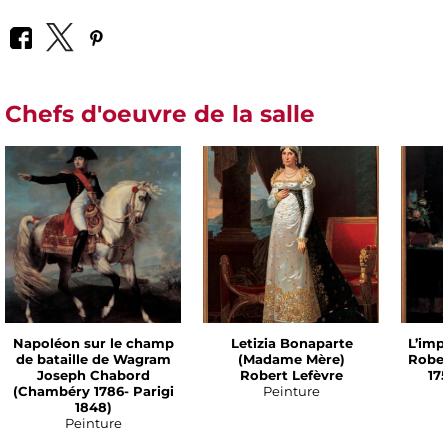
Chefs d'oeuvre de la salle
Napoléon sur le champ
Letizia Bonaparte
L’imp
de bataille de Wagram
(Madame Mère)
Rober
Joseph Chabord
Robert Lefèvre
175
(Chambéry 1786- Parigi
Peinture
1848)
Peinture