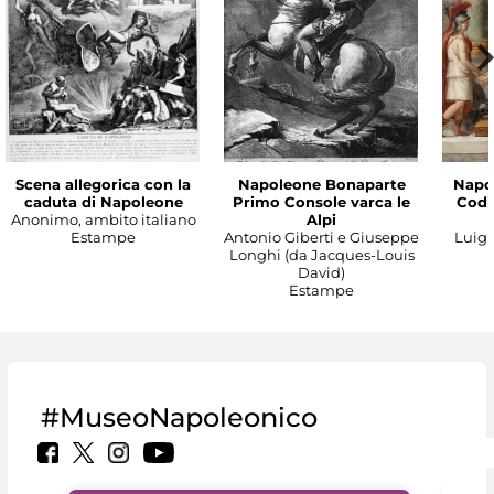
Scena allegorica con la
Napoleone Bonaparte
Napo
caduta di Napoleone
Primo Console varca le
Codic
Anonimo, ambito italiano
Alpi
Estampe
Antonio Giberti e Giuseppe
Luigi 
Longhi (da Jacques-Louis
David)
Estampe
#MuseoNapoleonico