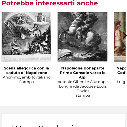
Potrebbe interessarti anche
Scena allegorica con la
Napoleone Bonaparte
Napo
caduta di Napoleone
Primo Console varca le
Codic
Anonimo, ambito italiano
Alpi
Stampa
Antonio Giberti e Giuseppe
Luigi 
Longhi (da Jacques-Louis
David)
Stampa