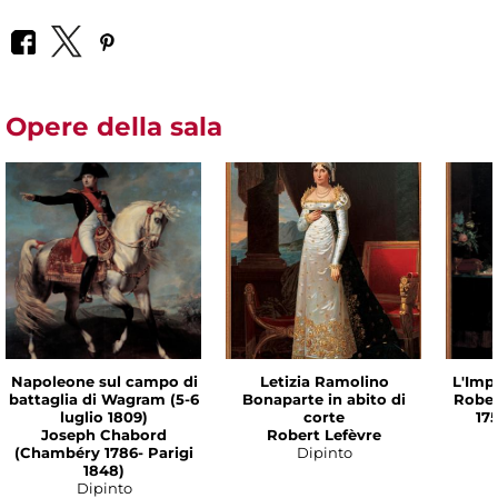
Opere della sala
Napoleone sul campo di
Letizia Ramolino
L'Imp
battaglia di Wagram (5-6
Bonaparte in abito di
Rober
luglio 1809)
corte
175
Joseph Chabord
Robert Lefèvre
(Chambéry 1786- Parigi
Dipinto
1848)
Dipinto