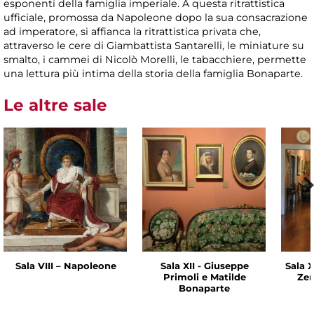
esponenti della famiglia imperiale. A questa ritrattistica
ufficiale, promossa da Napoleone dopo la sua consacrazione
ad imperatore, si affianca la ritrattistica privata che,
attraverso le cere di Giambattista Santarelli, le miniature su
smalto, i cammei di Nicolò Morelli, le tabacchiere, permette
una lettura più intima della storia della famiglia Bonaparte.
Le altre sale
Sala VIII – Napoleone
Sala XII - Giuseppe
Sala X
Primoli e Matilde
Zen
Bonaparte