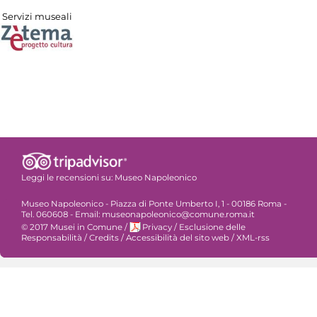
Servizi museali
Leggi le recensioni su:
Museo Napoleonico
Museo Napoleonico - Piazza di Ponte Umberto I, 1 - 00186 Roma -
Tel. 060608 - Email: museonapoleonico@comune.roma.it
© 2017 Musei in Comune
/
Privacy
/
Esclusione delle
Responsabilità
/
Credits
/
Accessibilità del sito web
/
XML-rss