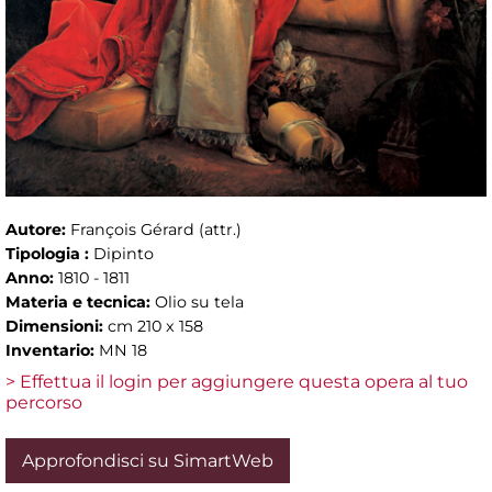
Autore:
François Gérard (attr.)
Tipologia :
Dipinto
Anno:
1810 - 1811
Materia e tecnica:
Olio su tela
Dimensioni:
cm 210 x 158
Inventario:
MN 18
> Effettua il login per aggiungere questa opera al tuo
percorso
Approfondisci su SimartWeb