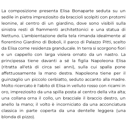
La composizione presenta Elisa Bonaparte seduta su un
sedile in pietra impreziosito da braccioli scolpiti con protomi
leonine, al centro di un giardino, dove sono visibili sulla
sinistra resti di frammenti architettonici e una statua di
Nettuno. L'ambientazione della tela rimanda idealmente al
fiorentino Giardino di Boboli, il parco di Palazzo Pitti, scelto
da Elisa come residenza granducale. In terra si scorgono fiori
e un cappello con larga visiera ornato da un nastro. La
principessa tiene davanti a sé la figlia Napoleona Elisa
(ritratta all'età di circa sei anni), sulla cui spalla pone
affettuosamente la mano destra. Napoleona tiene per il
guinzaglio un piccolo cerbiatto, seduto accanto alla madre.
Molto ricercato è l'abito di Elisa in velluto rosso con ricami in
oro, impreziosito da una spilla posta al centro della vita alta;
una collana orna il collo, un bracciale il braccio destro, un
anello la mano; il volto è incorniciato da una acconciatura
classica in parte coperta da una dentelle leggera (una
blonda di pizzo).