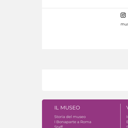
mus
IL MUSEO
Storia del museo
I Bonaparte a Roma
Staff
S