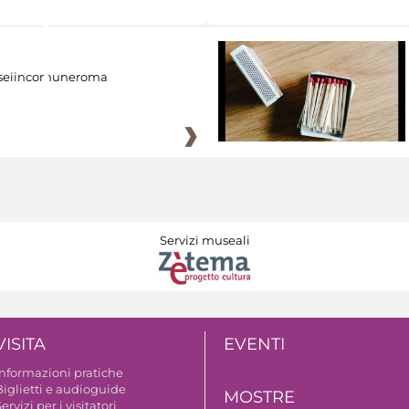
eiincomuneroma
Servizi museali
VISITA
EVENTI
Informazioni pratiche
Biglietti e audioguide
MOSTRE
ervizi per i visitatori