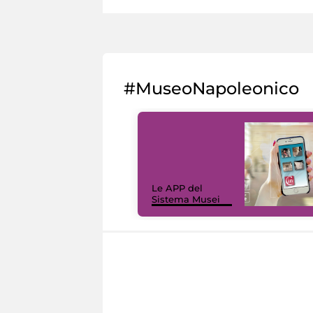
#MuseoNapoleonico
Le APP del
Sistema Musei