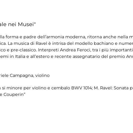
ale nei Musei"
la forma e padre dell’armonia moderna, ritorna anche nella 
ica. La musica di Ravel è intrisa del modello bachiano e numer
sico e pre-classico. Interpreti Andrea Feroci, tra i più important
emi in Italia e all’estero e recente assegnatario del premio
riele Campagna, violino
 in si minore per violino e cembalo BWV 1014; M. Ravel: Sonata p
de Couperin”