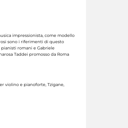
musica impressionista, come modello
osi sono i riferimenti di questo
i pianisti romani e Gabriele
 Annarosa Taddei promosso da Roma
er violino e pianoforte, Tzigane,