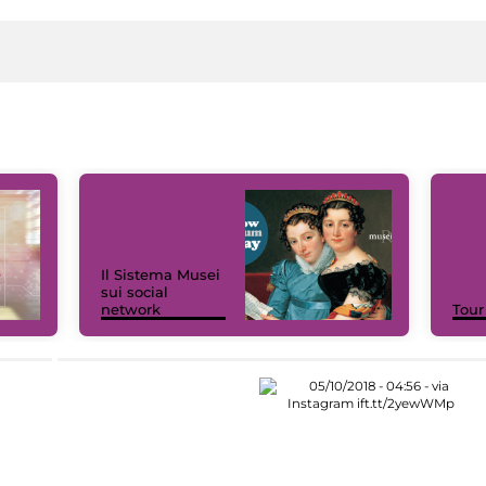
Il Sistema Musei
sui social
network
Tour