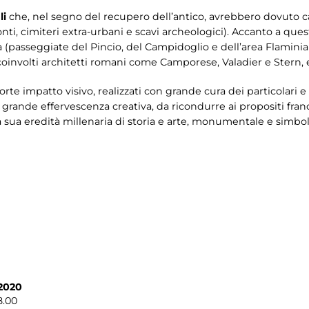
li
che, nel segno del recupero dell’antico, avrebbero dovuto c
ponti, cimiteri extra-urbani e scavi archeologici). Accanto a que
à (passeggiate del Pincio, del Campidoglio e dell’area Flaminia
 coinvolti architetti romani come Camporese, Valadier e Stern, 
orte impatto visivo, realizzati con grande cura dei particolari e
rande effervescenza creativa, da ricondurre ai propositi franc
a sua eredità millenaria di storia e arte, monumentale e simbol
 2020
8.00