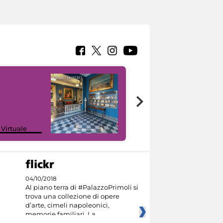
Google Arts &
 Virtuale
Culture
04/10/2018
Al piano terra di #PalazzoPrimoli si
trova una collezione di opere
d’arte, cimeli napoleonici,
memorie familiari. La