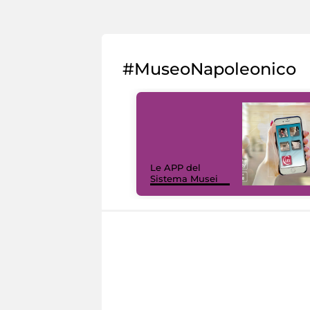
#MuseoNapoleonico
Le APP del
Sistema Musei