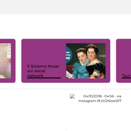
Il Sistema Musei
sui social
network
Tour