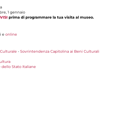
ma
mbre, 1 gennaio
VISI
prima di programmare la tua visita al museo.
i e
online
 Culturale
-
Sovrintendenza Capitolina ai Beni Culturali
ultura
 dello Stato Italiane