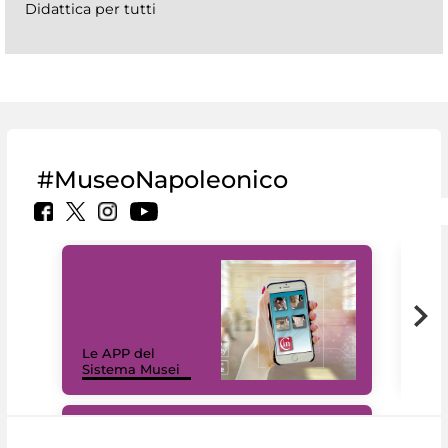
Didattica per tutti
#MuseoNapoleonico
Il 
Le APP del
Mus
Sistema Musei
net