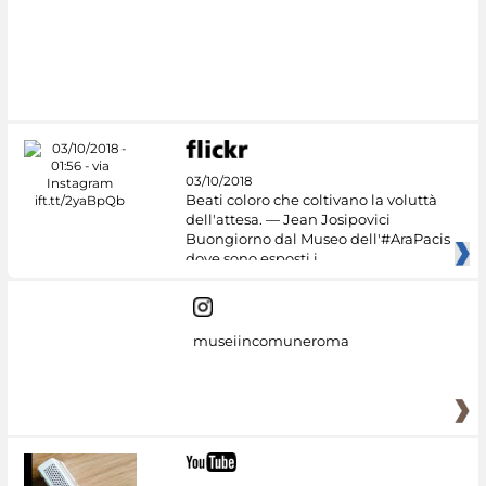
#DiscoverMiC
03/10/2018
Beati coloro che coltivano la voluttà
dell'attesa. — Jean Josipovici
Buongiorno dal Museo dell'#AraPacis
dove sono esposti i
museiincomuneroma