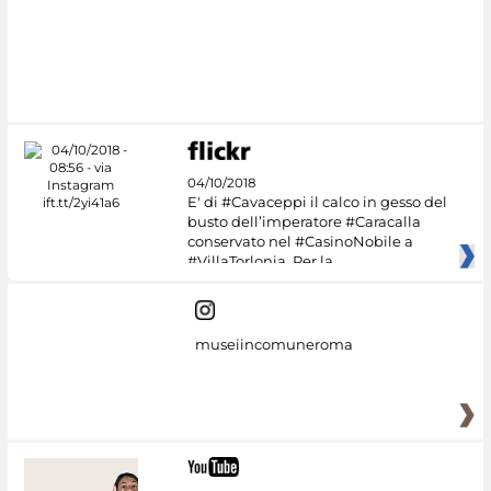
#DiscoverMiC
04/10/2018
E' di #Cavaceppi il calco in gesso del
busto dell’imperatore #Caracalla
conservato nel #CasinoNobile a
#VillaTorlonia. Per la
museiincomuneroma