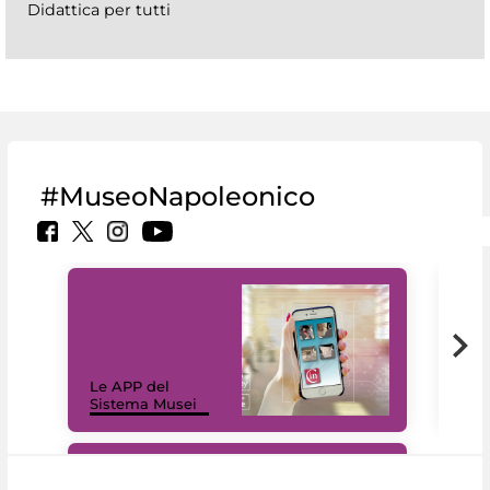
Didattica per tutti
#MuseoNapoleonico
Il 
Le APP del
Mus
Sistema Musei
net