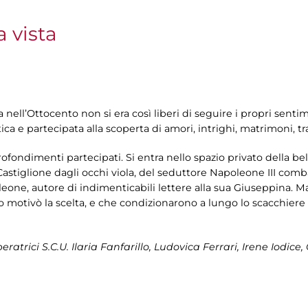
 vista
a nell’Ottocento non si era così liberi di seguire i propri sent
tica e partecipata alla scoperta di amori, intrighi, matrimoni, 
rofondimenti partecipati. Si entra nello spazio privato della be
Castiglione dagli occhi viola, del seduttore Napoleone III comb
poleone, autore di indimenticabili lettere alla sua Giuseppina.
ato motivò la scelta, e che condizionarono a lungo lo scacchiere
atrici S.C.U. Ilaria Fanfarillo, Ludovica Ferrari, Irene Iodice,