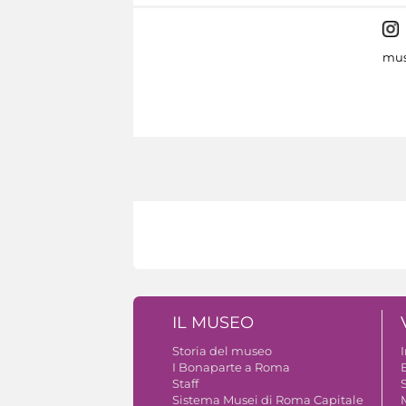
mus
IL MUSEO
Storia del museo
I Bonaparte a Roma
Staff
S
Sistema Musei di Roma Capitale