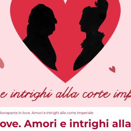
Bonaparte in love. Amori e intrighi alla corte imperiale
ove. Amori e intrighi all