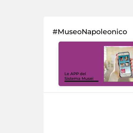
#MuseoNapoleonico
Le APP del
Sistema Musei