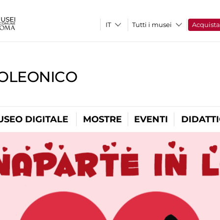
Tutti i musei
Acquist
OLEONICO
USEO DIGITALE
MOSTRE
EVENTI
DIDATT