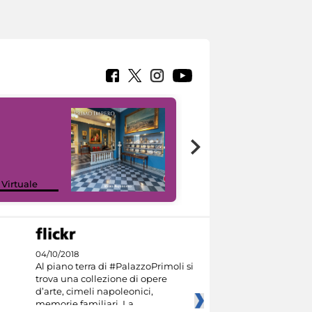
Google Arts &
 Virtuale
Culture
04/10/2018
Al piano terra di #PalazzoPrimoli si
trova una collezione di opere
d’arte, cimeli napoleonici,
memorie familiari. La