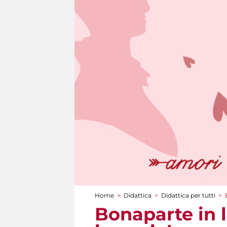
Home
>
Didattica
>
Didattica per tutti
>
Tu sei qui
Bonaparte in l