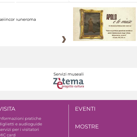
eiincomuneroma
Servizi museali
VISITA
EVENTI
Informazioni pratiche
Biglietti e audioguide
MOSTRE
ervizi per i visitatori
MIC card