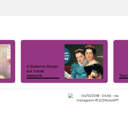
Il Sistema Musei
sui social
network
Tour