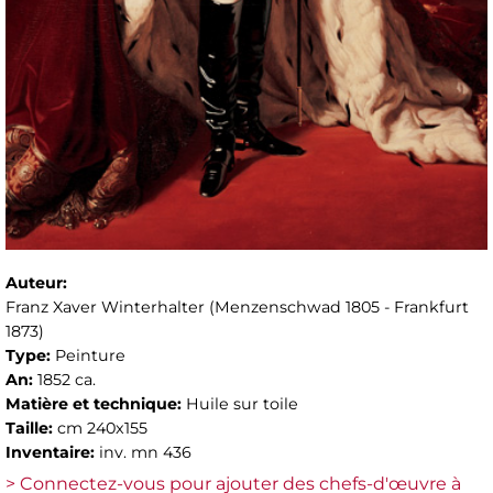
Auteur:
Franz Xaver Winterhalter (Menzenschwad 1805 - Frankfurt
1873)
Type:
Peinture
An:
1852 ca.
Matière et technique:
Huile sur toile
Taille:
cm 240x155
Inventaire:
inv. mn 436
> Connectez-vous pour ajouter des chefs-d'œuvre à