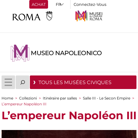
ACHAT
Connectez-Vous
MUSEO NAPOLEONICO
TOUS LES MUSÉES CIVIQUES
Home
>
Collezioni
>
Itinéraire par salles
>
Salle III - Le Secon Empire
>
You are here
L’empereur Napoléon III
L’empereur Napoléon III