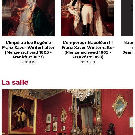
L’Impératrice Eugénie
L’empereur Napoléon III
Napo
Franz Xaver Winterhalter
Franz Xaver Winterhalter
s
(Menzenschwad 1805 -
(Menzenschwad 1805 -
Jean 
Frankfurt 1873)
Frankfurt 1873)
Peinture
Peinture
La salle