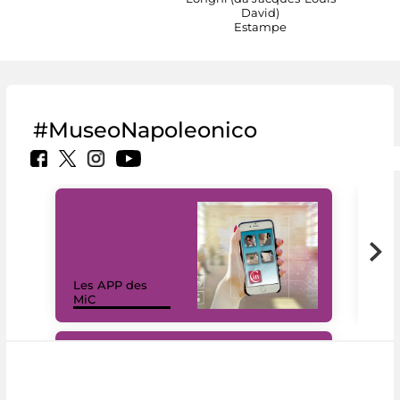
David)
Estampe
#MuseoNapoleonico
Les APP des
Les
MiC
rés