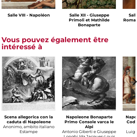
Salle VIII - Napoléon
Salle XII - Giuseppe
Sall
Primoli et Mathilde
Romai
Bonaparte
Vous pouvez également être
intéressé à
Scena allegorica con la
Napoleone Bonaparte
Napo
caduta di Napoleone
Primo Console varca le
Codic
Anonimo, ambito italiano
Alpi
Estampe
Antonio Giberti e Giuseppe
Luigi 
Longhi (da Jacques-Louis