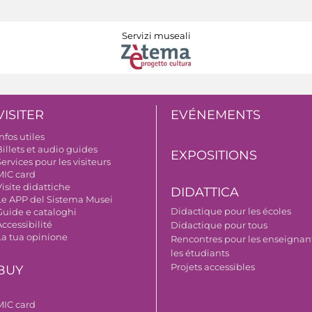
Servizi museali
VISITER
EVÉNEMENTS
nfos utiles
illets et audio guides
EXPOSITIONS
ervices pour les visiteurs
MIC card
isite didattiche
DIDATTICA
Le APP del Sistema Musei
Didactique pour les écoles
Guide e cataloghi
ccessibilité
Didactique pour tous
La tua opinione
Rencontres pour les enseignant
les étudiants
Projets accessibles
BUY
MIC card