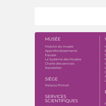
MUSÉE
Histoire du musée
I
Approfondissements
B
Equipe
S
Le Système des Musées
Charte des services
V
Newsletter
A
SIÈGE
Palazzo Primoli
SERVICES
SCIENTIFIQUES