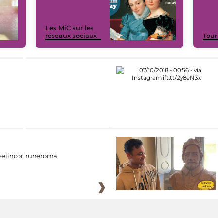
Les MiC sur les
réseaux sociaux
Tour
eiincomuneroma