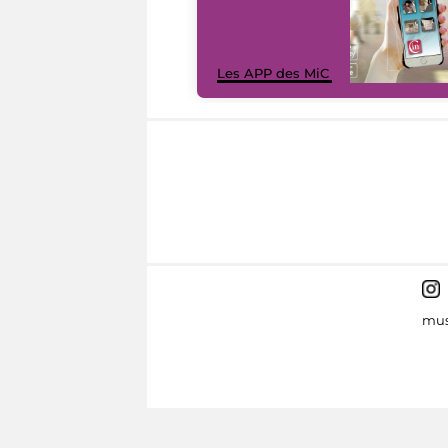
Les APP des MiC
mus