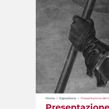
Home
>
Expositions
>
Presentazione del li
You are here
Presentazione 