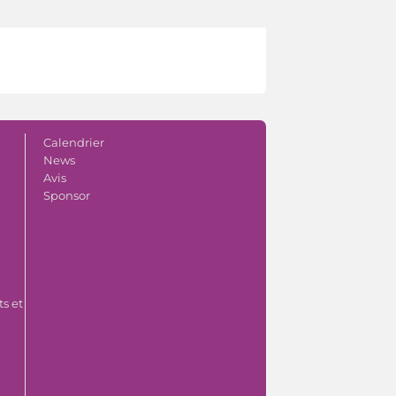
Calendrier
News
Avis
Sponsor
s et