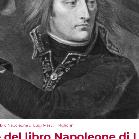
bro Napoleone di Luigi Mascilli Migliorini
del libro Napoleone di L