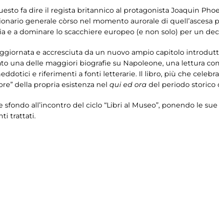
uesto fa dire il regista britannico al protagonista Joaquin Phoen
sionario generale còrso nel momento aurorale di quell’ascesa p
ia e a dominare lo scacchiere europeo (e non solo) per un dece
 aggiornata e accresciuta da un nuovo ampio capitolo introdutti
to una delle maggiori biografie su Napoleone, una lettura co
ddotici e riferimenti a fonti letterarie. Il libro, più che celebra
tore” della propria esistenza nel
qui ed ora
del periodo storico
sfondo all’incontro del ciclo “Libri al Museo”, ponendo le sue 
i trattati.