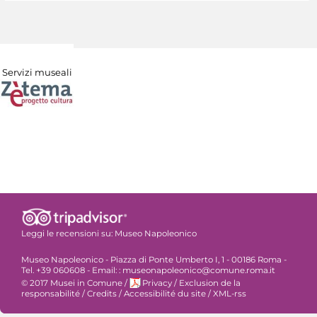
Servizi museali
Leggi le recensioni su:
Museo Napoleonico
Museo Napoleonico - Piazza di Ponte Umberto I, 1 - 00186 Roma -
Tel. +39 060608 - Email: : museonapoleonico@comune.roma.it
© 2017 Musei in Comune
/
Privacy
/
Exclusion de la
responsabilité
/
Credits
/
Accessibilité du site
/
XML-rss