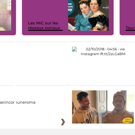
Les MiC sur les
réseaux sociaux
Tour
eiincomuneroma