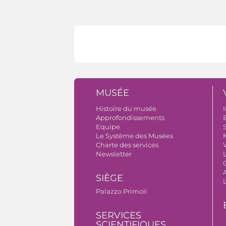
MUSÉE
Histoire du musée
I
Approfondissements
B
Equipe
S
Le Système des Musées
Charte des services
V
Newsletter
A
SIÈGE
Palazzo Primoli
SERVICES
SCIENTIFIQUES