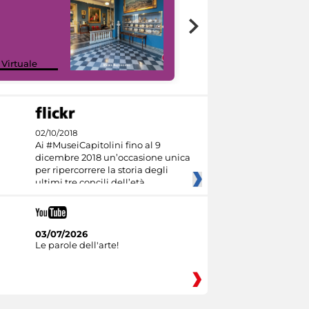
Google Arts &
 Virtuale
Culture
02/10/2018
Ai #MuseiCapitolini fino al 9
dicembre 2018 un’occasione unica
per ripercorrere la storia degli
ultimi tre concili dell’età
03/07/2026
Le parole dell'arte!