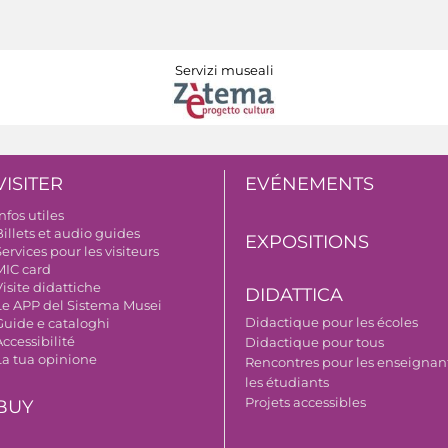
Servizi museali
VISITER
EVÉNEMENTS
nfos utiles
illets et audio guides
EXPOSITIONS
ervices pour les visiteurs
MIC card
isite didattiche
DIDATTICA
Le APP del Sistema Musei
Didactique pour les écoles
Guide e cataloghi
ccessibilité
Didactique pour tous
La tua opinione
Rencontres pour les enseignant
les étudiants
Projets accessibles
BUY