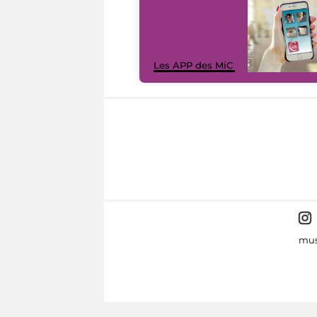
Les APP des MiC
mus