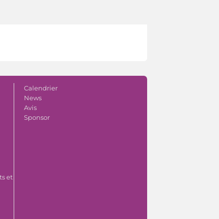
Calendrier
News
Avis
Sponsor
s et