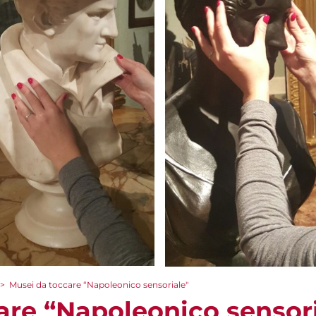
>
Musei da toccare “Napoleonico sensoriale"
are “Napoleonico sensori