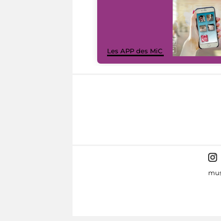
Les APP des MiC
mus