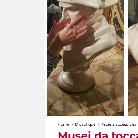
Home
>
Didactique
>
Projets accessibles
You are here
Musei da tocc