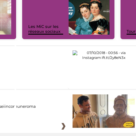
Les MiC sur les
réseaux sociaux
Tour
eiincomuneroma