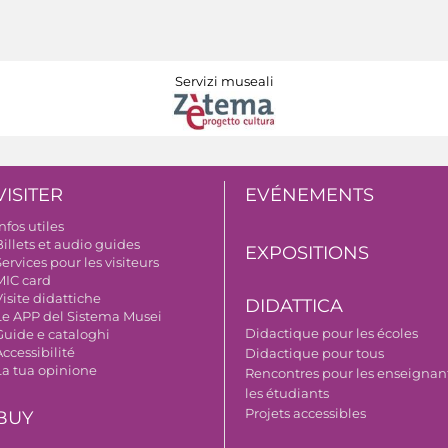
Servizi museali
VISITER
EVÉNEMENTS
nfos utiles
illets et audio guides
EXPOSITIONS
ervices pour les visiteurs
MIC card
isite didattiche
DIDATTICA
Le APP del Sistema Musei
Didactique pour les écoles
Guide e cataloghi
ccessibilité
Didactique pour tous
La tua opinione
Rencontres pour les enseignant
les étudiants
Projets accessibles
BUY