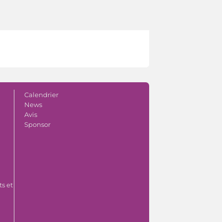
Calendrier
News
Avis
Sponsor
s et