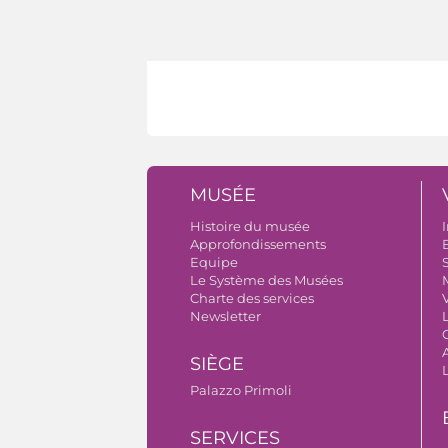
MUSÉE
Histoire du musée
I
Approfondissements
B
Equipe
S
Le Système des Musées
Charte des services
V
Newsletter
A
SIÈGE
Palazzo Primoli
SERVICES