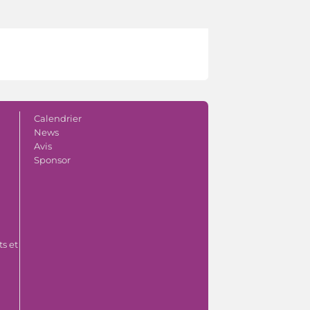
Calendrier
News
Avis
Sponsor
s et