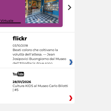
Google Arts &
 Virtuale
Culture
03/10/2018
Beati coloro che coltivano la
voluttà dell'attesa. — Jean
Josipovici Buongiorno dal Museo
dell'#AraPacis dove sono
28/01/2026
Cultura KIDS al Museo Carlo Bilotti
| #5