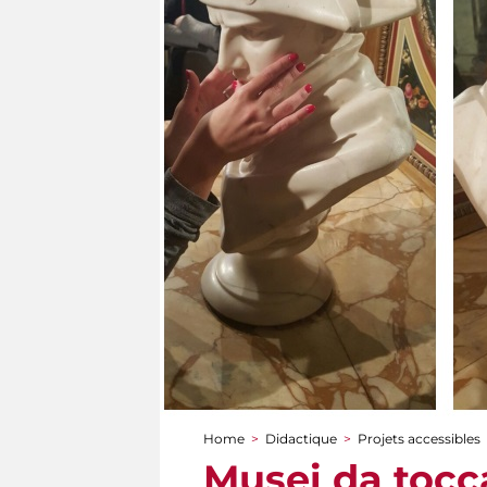
Home
>
Didactique
>
Projets accessibles
You are here
Musei da tocc