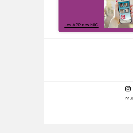
Les APP des MiC
mus