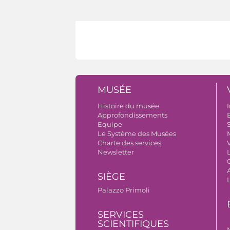
MUSÉE
Histoire du musée
I
Approfondissements
B
Equipe
S
Le Système des Musées
Charte des services
V
Newsletter
A
SIÈGE
Palazzo Primoli
SERVICES
SCIENTIFIQUES