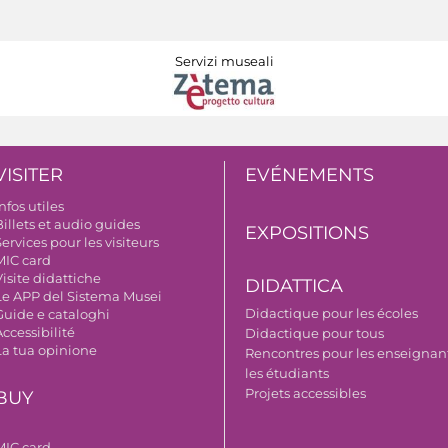
Servizi museali
VISITER
EVÉNEMENTS
nfos utiles
illets et audio guides
EXPOSITIONS
ervices pour les visiteurs
MIC card
isite didattiche
DIDATTICA
Le APP del Sistema Musei
Didactique pour les écoles
Guide e cataloghi
ccessibilité
Didactique pour tous
La tua opinione
Rencontres pour les enseignant
les étudiants
Projets accessibles
BUY
MIC card