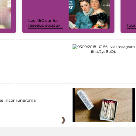
Les MiC sur les
réseaux sociaux
Tour
eiincomuneroma