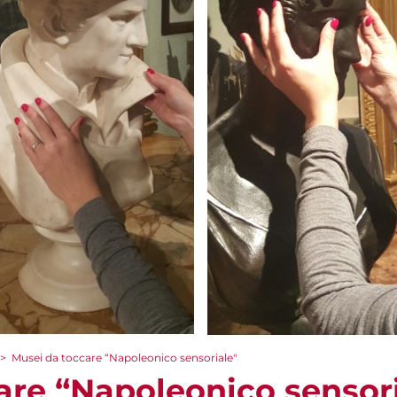
>
Musei da toccare “Napoleonico sensoriale"
are “Napoleonico sensori