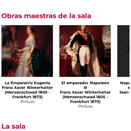
Obras maestras de la sala
La Emperatriz Eugenia
El emperador Napoleón
Napo
Franz Xaver Winterhalter
III
s
(Menzenschwad 1805 -
Franz Xaver Winterhalter
Jean 
Frankfurt 1873)
(Menzenschwad 1805 -
Pintura
Frankfurt 1873)
Pintura
La sala