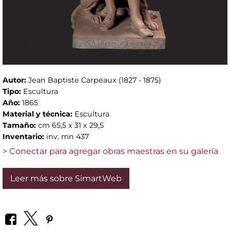
Autor:
Jean Baptiste Carpeaux (1827 - 1875)
Tipo:
Escultura
Año:
1865
Material y técnica:
Escultura
Tamaño:
cm 65,5 x 31 x 29,5
Inventario:
inv. mn 437
> Conectar para agregar obras maestras en su galería
Leer más sobre SimartWeb