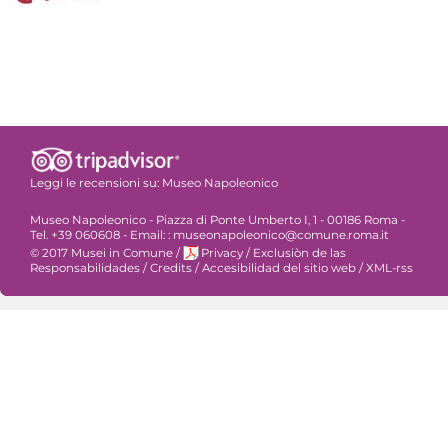
Leggi le recensioni su:
Museo Napoleonico
Museo Napoleonico - Piazza di Ponte Umberto I, 1 - 00186 Roma -
Tel. +39 060608 - Email: : museonapoleonico@comune.roma.it
© 2017 Musei in Comune
/
Privacy
/
Exclusiòn de las
Responsabilidades
/
Credits
/
Accesibilidad del sitio web
/
XML-rss