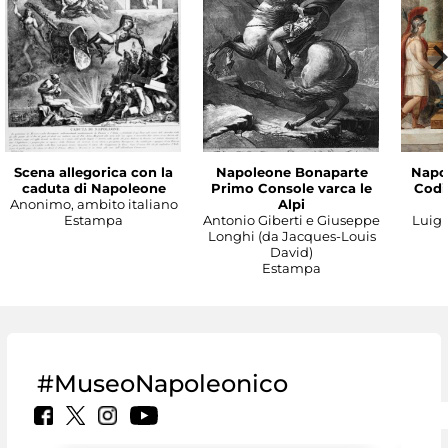
Scena allegorica con la
Napoleone Bonaparte
Napo
caduta di Napoleone
Primo Console varca le
Codic
Anonimo, ambito italiano
Alpi
Estampa
Antonio Giberti e Giuseppe
Luigi 
Longhi (da Jacques-Louis
David)
Estampa
#MuseoNapoleonico