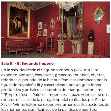
Sala III - El Segundo Imperio
En la sala, dedicada al Segundo Imperio (1852-1870), se
exponen pinturas, esculturas, grabados, muebles, objetos,
referidos al periodo de la historia francesa dominada por la
figura de Napoleón III y caracterizado por un gran fervor
productivo y artístico a la sombra del tranquilizador lema
“L’Empire c’est la Paix” (el imperio es la paz). Además de dos
retratos oficiales de la pareja imperial realizados por Franz-
Xavier Winterhalter, se exponen numerosas ilustraciones de
los momentos significativos de la política de apertura