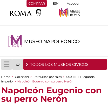
COMPRAR
Acceder
MUSEO NAPOLEONICO
TODOS LOS MUSEOS CÍVICOS
Home
>
Collezioni
>
Percursos por salas
>
Sala III - El Segundo
You are here
Imperio
>
Napoleón Eugenio con su perro Nerón
Napoleón Eugenio con
su perro Nerón