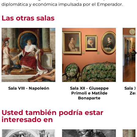
diplomática y económica impulsada por el Emperador.
Las otras salas
Sala VIII - Napoleón
Sala XII - Giuseppe
Sala X
Primoli e Matilde
Zen
Bonaparte
Usted también podría estar
interesado en