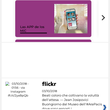
Las APP de los
I Mi
MiC
net
#DiscoverMiC
03/10/2018
Beati coloro che coltivano la voluttà
dell'attesa. — Jean Josipovici
Buongiorno dal Museo dell'#AraPacis
dove sono esposti i