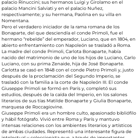
palacio Rinuccini; sus hermanos Luigi y Girolamo en el
palacio Mancini Salviati y en el palacio Nuñez,
respectivamente; y su hermana, Paolina en su villa en
Nomentana.
Pero el verdadero iniciador de la rama romana de los
Bonaparte, del que desciendía el conde Primoli, fue el
hermano “rebelde” del emperador, Luciano, que en 1804, en
abierto enfrentamiento con Napoleón se trasladó a Roma.
La madre del conde Primoli, Carlota Bonaparte, había
nacido del matrimonio de uno de los hijos de Luciano, Carlo
Luciano, con su prima Zenaide, hija de José Bonaparte.
Carlotta se casó en 1848 con el conde Pietro Primoli y, justo
después de la proclamación del Segundo Imperio, se
trasladó con la familia a la corte de Napoleón III. El conde
Giuseppe Primoli se formó en París y, completó sus
estudios, después de la caída del Imperio, en los salones
literarios de sus tías Matilde Bonaparte y Giulia Bonaparte,
marquesa de Roccagiovine.
Giuseppe Primoli era un hombre culto, apasionado bibliófilo
y hábil fotógrafo. Vivió entre Roma y París y mantuvo
intensas relaciones con los ambientes literarios y artísticos
de ambas ciudades. Representó una interesante figura de
intelectual y coleccionista que, a través de importantes