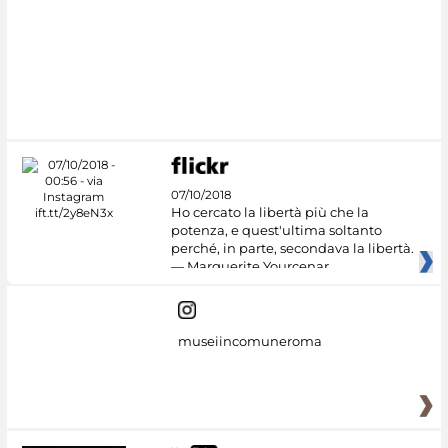
#DiscoverMiC
07/10/2018
Ho cercato la libertà più che la
potenza, e quest'ultima soltanto
perché, in parte, secondava la libertà.
— Marguerite Yourcenar
museiincomuneroma