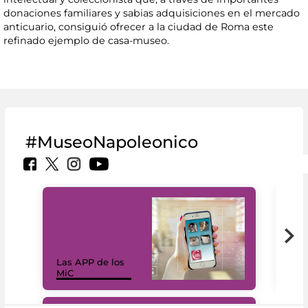
donaciones familiares y sabias adquisiciones en el mercado
anticuario, consiguió ofrecer a la ciudad de Roma este
refinado ejemplo de casa-museo.
#MuseoNapoleonico
Las APP de los
I Mi
MiC
net