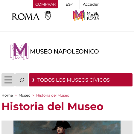
COMPRAR
Acceder
MUSEO NAPOLEONICO
TODOS LOS MUSEOS CÍVICOS
Home
>
Museo
>
Historia del Museo
You are here
Historia del Museo