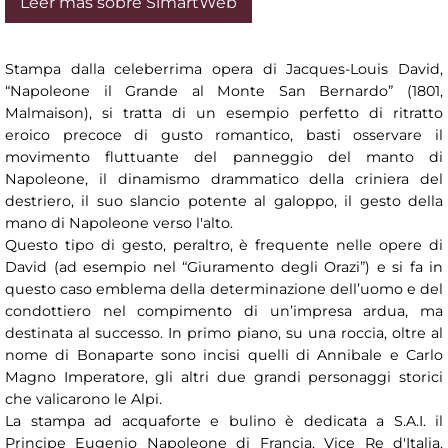
Leer más sobre SimartWeb
Stampa dalla celeberrima opera di Jacques-Louis David,
“Napoleone il Grande al Monte San Bernardo” (1801,
Malmaison), si tratta di un esempio perfetto di ritratto
eroico precoce di gusto romantico, basti osservare il
movimento fluttuante del panneggio del manto di
Napoleone, il dinamismo drammatico della criniera del
destriero, il suo slancio potente al galoppo, il gesto della
mano di Napoleone verso l'alto.
Questo tipo di gesto, peraltro, è frequente nelle opere di
David (ad esempio nel “Giuramento degli Orazi”) e si fa in
questo caso emblema della determinazione dell’uomo e del
condottiero nel compimento di un’impresa ardua, ma
destinata al successo. In primo piano, su una roccia, oltre al
nome di Bonaparte sono incisi quelli di Annibale e Carlo
Magno Imperatore, gli altri due grandi personaggi storici
che valicarono le Alpi.
La stampa ad acquaforte e bulino è dedicata a S.A.I. il
Principe Eugenio Napoleone di Francia, Vice Re d'Italia,