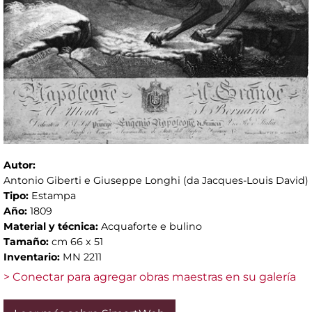
Autor:
Antonio Giberti e Giuseppe Longhi (da Jacques-Louis David)
Tipo:
Estampa
Año:
1809
Material y técnica:
Acquaforte e bulino
Tamaño:
cm 66 x 51
Inventario:
MN 2211
> Conectar para agregar obras maestras en su galería