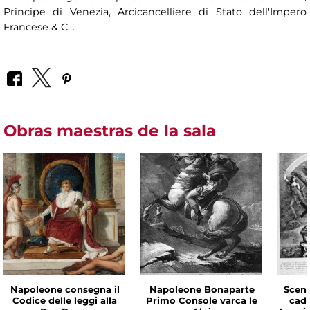
Principe di Venezia, Arcicancelliere di Stato dell'Impero
Francese & C. .
Obras maestras de la sala
Napoleone consegna il
Napoleone Bonaparte
Scena
Codice delle leggi alla
Primo Console varca le
cadu