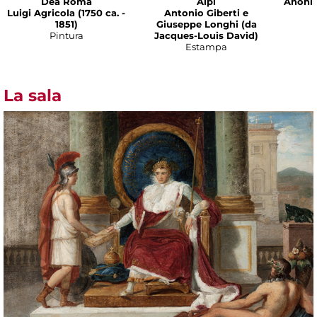
Dea Roma
Alpi
Anonim
Luigi Agricola (1750 ca. -
Antonio Giberti e
1851)
Giuseppe Longhi (da
Pintura
Jacques-Louis David)
Estampa
La sala