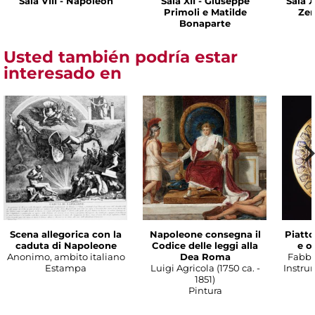
Sala VIII - Napoleón
Sala XII - Giuseppe
Sala X
Primoli e Matilde
Zen
Bonaparte
Usted también podría estar
interesado en
Scena allegorica con la
Napoleone consegna il
Piatt
caduta di Napoleone
Codice delle leggi alla
e o
Anonimo, ambito italiano
Dea Roma
Fabbr
Estampa
Luigi Agricola (1750 ca. -
Instru
1851)
Pintura