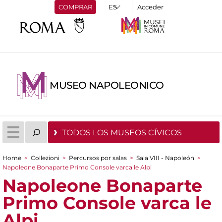
COMPRAR
Acceder
MUSEO NAPOLEONICO
TODOS LOS MUSEOS CÍVICOS
Home
>
Collezioni
>
Percursos por salas
>
Sala VIII - Napoleón
>
You are here
Napoleone Bonaparte Primo Console varca le Alpi
Napoleone Bonaparte
Primo Console varca le
Alpi