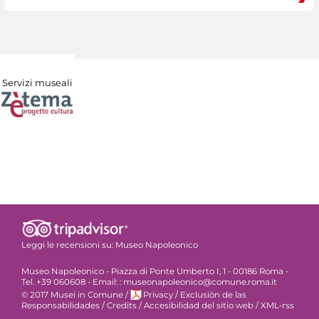
Servizi museali
Leggi le recensioni su:
Museo Napoleonico
Museo Napoleonico - Piazza di Ponte Umberto I, 1 - 00186 Roma -
Tel. +39 060608 - Email: : museonapoleonico@comune.roma.it
© 2017 Musei in Comune
/
Privacy
/
Exclusiòn de las
Responsabilidades
/
Credits
/
Accesibilidad del sitio web
/
XML-rss